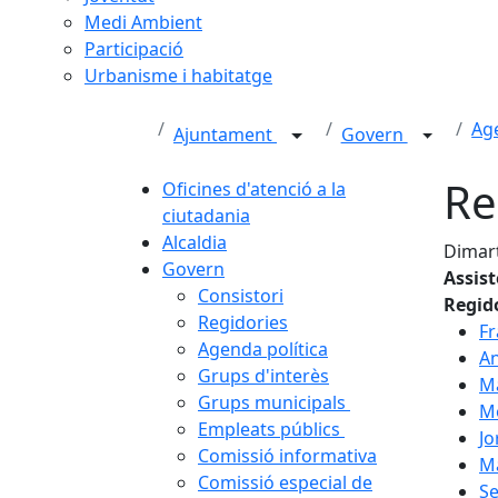
Medi Ambient
Participació
Urbanisme i habitatge
Age
Ajuntament
Govern
Re
Oficines d'atenció a la
ciutadania
Alcaldia
Dimart
Govern
Assis
Consistori
Regid
Regidories
Fr
Agenda política
A
Grups d'interès
M
Grups municipals
Mò
Empleats públics
Jo
Comissió informativa
M
Comissió especial de
Se