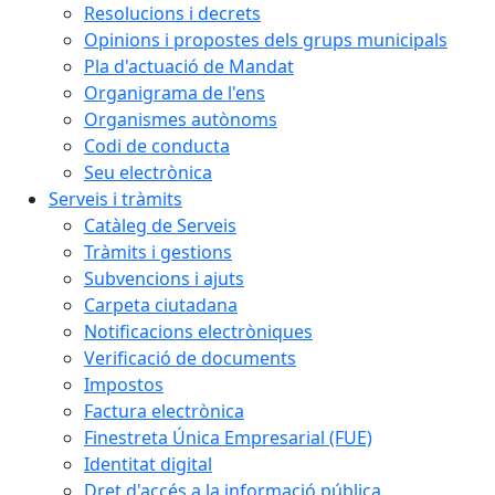
Resolucions i decrets
Opinions i propostes dels grups municipals
Pla d'actuació de Mandat
Organigrama de l'ens
Organismes autònoms
Codi de conducta
Seu electrònica
Serveis i tràmits
Catàleg de Serveis
Tràmits i gestions
Subvencions i ajuts
Carpeta ciutadana
Notificacions electròniques
Verificació de documents
Impostos
Factura electrònica
Finestreta Única Empresarial (FUE)
Identitat digital
Dret d'accés a la informació pública