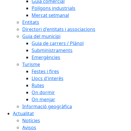
Guia comercial
Polígons industrials
Mercat setmanal
Entitats
Directori d'entitats i associacions
Guia del municipi
Guia de carrers / Plànol
Subministraments
Emergències
Turisme
Festes i fires
Llocs d'interès
Rutes
On dormir
On menjar
Informació geogràfica
Actualitat
Notícies
Avisos