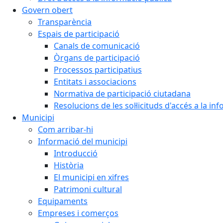
Govern obert
Transparència
Espais de participació
Canals de comunicació
Òrgans de participació
Processos participatius
Entitats i associacions
Normativa de participació ciutadana
Resolucions de les sol·licituds d'accés a la in
Municipi
Com arribar-hi
Informació del municipi
Introducció
Història
El municipi en xifres
Patrimoni cultural
Equipaments
Empreses i comerços