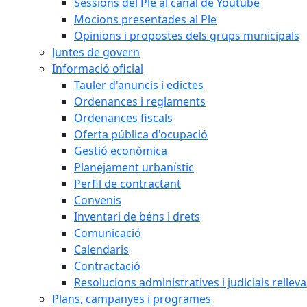
Sessions del Ple al canal de Youtube
Mocions presentades al Ple
Opinions i propostes dels grups municipals
Juntes de govern
Informació oficial
Tauler d'anuncis i edictes
Ordenances i reglaments
Ordenances fiscals
Oferta pública d'ocupació
Gestió econòmica
Planejament urbanístic
Perfil de contractant
Convenis
Inventari de béns i drets
Comunicació
Calendaris
Contractació
Resolucions administratives i judicials rellev
Plans, campanyes i programes