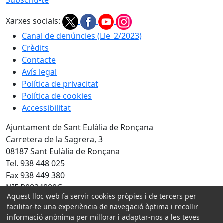
Xarxes socials:
Canal de denúncies (Llei 2/2023)
Crèdits
Contacte
Avís legal
Política de privacitat
Política de cookies
Accessibilitat
Ajuntament de Sant Eulàlia de Ronçana
Carretera de la Sagrera, 3
08187 Sant Eulàlia de Ronçana
Tel. 938 448 025
Fax 938 449 380
NIF P0824800G
Aquest lloc web fa servir cookies pròpies i de tercers per
Amb la col·laboració de:
facilitar-te una experiència de navegació òptima i recollir
informació anònima per millorar i adaptar-nos a les teves