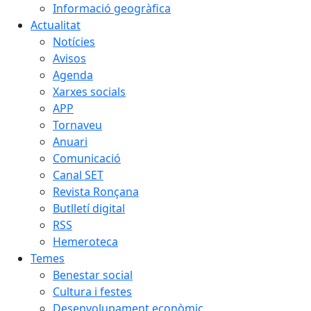
Informació geogràfica
Actualitat
Notícies
Avisos
Agenda
Xarxes socials
APP
Tornaveu
Anuari
Comunicació
Canal SET
Revista Ronçana
Butlletí digital
RSS
Hemeroteca
Temes
Benestar social
Cultura i festes
Desenvolupament econòmic