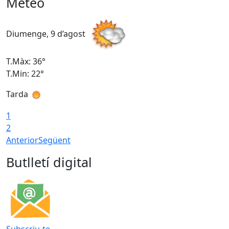
Meteo
Diumenge, 9 d’agost
D
T.Màx: 36°
T
T.Min: 22°
T
Tarda
T
1
2
Anterior
Següent
Butlletí digital
Subscriu-te