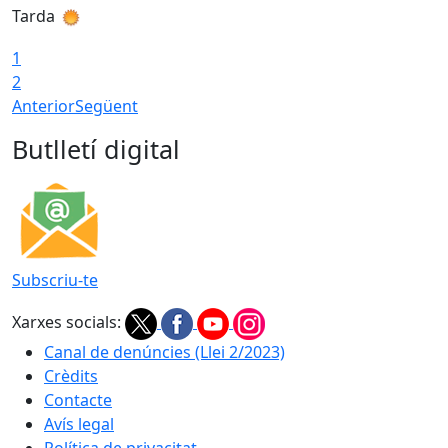
Tarda
T
1
2
Anterior
Següent
Butlletí digital
Subscriu-te
Xarxes socials:
Canal de denúncies (Llei 2/2023)
Crèdits
Contacte
Avís legal
Política de privacitat