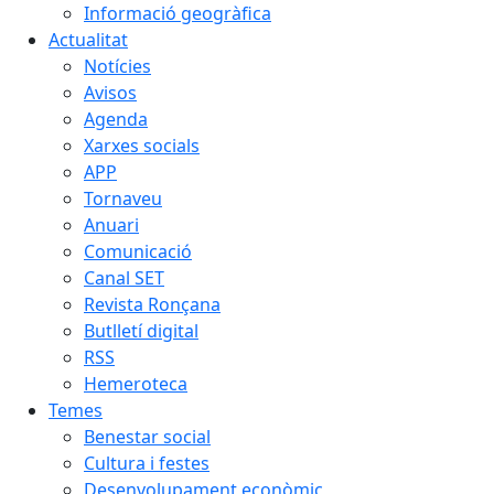
Informació geogràfica
Actualitat
Notícies
Avisos
Agenda
Xarxes socials
APP
Tornaveu
Anuari
Comunicació
Canal SET
Revista Ronçana
Butlletí digital
RSS
Hemeroteca
Temes
Benestar social
Cultura i festes
Desenvolupament econòmic