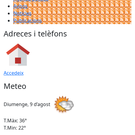
Avisos
Notícies
Publicacions
Adreces i telèfons
Accedeix
Meteo
Diumenge, 9 d’agost
D
T.Màx: 36°
T
T.Min: 22°
T