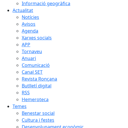
Informació geogràfica
Actualitat
Notícies
Avisos
Agenda
Xarxes socials
APP
Tornaveu
Anuari
Comunicació
Canal SET
Revista Ronçana
Butlletí digital
RSS
Hemeroteca
Temes
Benestar social
Cultura i festes
Desenvolupament econòmic