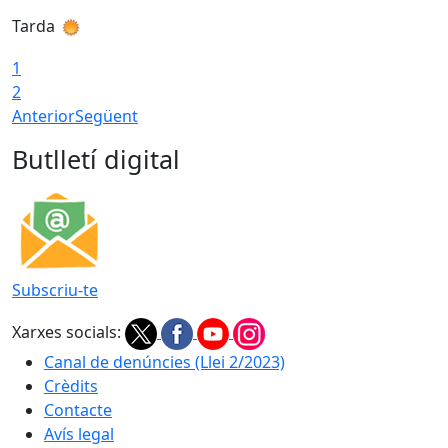
Tarda
T
1
2
Anterior
Següent
Butlletí digital
Subscriu-te
Xarxes socials:
Canal de denúncies (Llei 2/2023)
Crèdits
Contacte
Avís legal