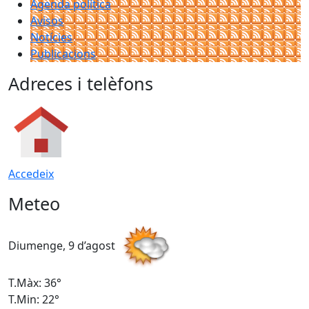
Agenda política
Avisos
Notícies
Publicacions
Adreces i telèfons
Accedeix
Meteo
Diumenge, 9 d’agost
D
T.Màx: 36°
T
T.Min: 22°
T