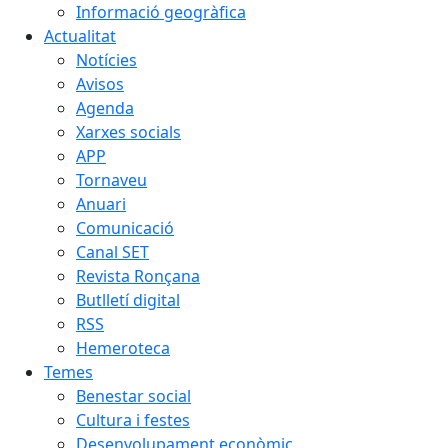
Informació geogràfica
Actualitat
Notícies
Avisos
Agenda
Xarxes socials
APP
Tornaveu
Anuari
Comunicació
Canal SET
Revista Ronçana
Butlletí digital
RSS
Hemeroteca
Temes
Benestar social
Cultura i festes
Desenvolupament econòmic