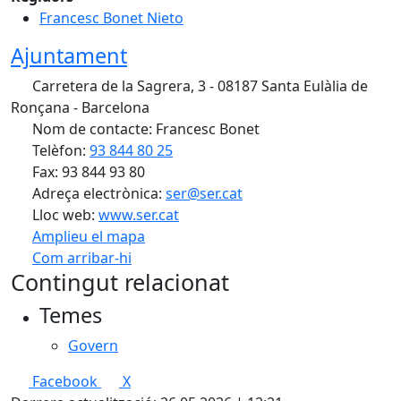
Francesc Bonet Nieto
Ajuntament
Carretera de la Sagrera, 3 - 08187 Santa Eulàlia de
Ronçana - Barcelona
Nom de contacte: Francesc Bonet
Telèfon:
93 844 80 25
Fax: 93 844 93 80
Adreça electrònica:
ser@ser.cat
Lloc web:
www.ser.cat
Amplieu el mapa
Com arribar-hi
Leaflet
| ©
OpenStreetMap
contributors
Contingut relacionat
+
Temes
−
Govern
Facebook
X