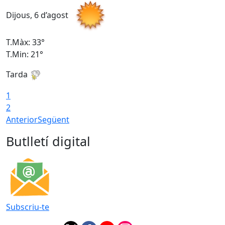
Dijous, 6 d’agost
D
T.Màx: 33°
T
T.Min: 21°
T
Tarda
T
1
2
Anterior
Següent
Butlletí digital
Subscriu-te