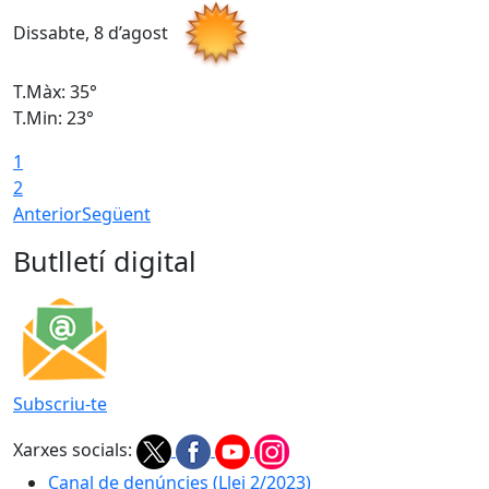
Dissabte, 8 d’agost
D
T.Màx: 35°
T
T.Min: 23°
T
1
2
Anterior
Següent
Butlletí digital
Subscriu-te
Xarxes socials:
Canal de denúncies (Llei 2/2023)