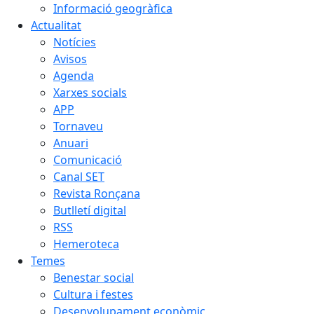
Informació geogràfica
Actualitat
Notícies
Avisos
Agenda
Xarxes socials
APP
Tornaveu
Anuari
Comunicació
Canal SET
Revista Ronçana
Butlletí digital
RSS
Hemeroteca
Temes
Benestar social
Cultura i festes
Desenvolupament econòmic