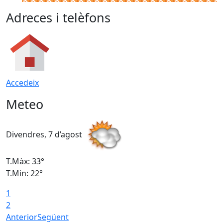
Adreces i telèfons
Accedeix
Meteo
Divendres, 7 d’agost
D
T.Màx: 33°
T
T.Min: 22°
T
1
2
Anterior
Següent