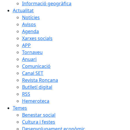
Informació geogràfica
Actualitat
Notícies
Avisos
Agenda
Xarxes socials
APP
Tornaveu
Anuari
Comunicació
Canal SET
Revista Ronçana
Butlletí digital
RSS
Hemeroteca
Temes
Benestar social
Cultura i festes
Desenvolupament econòmic