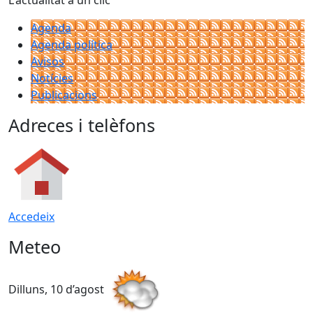
L'actualitat a un clic
Agenda
Agenda política
Avisos
Notícies
Publicacions
Adreces i telèfons
Accedeix
Meteo
Dilluns, 10 d’agost
D