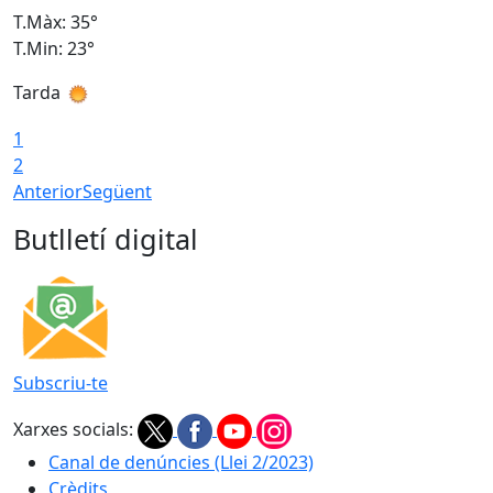
T.Màx: 35°
T
T.Min: 23°
T
Tarda
T
1
2
Anterior
Següent
Butlletí digital
Subscriu-te
Xarxes socials:
Canal de denúncies (Llei 2/2023)
Crèdits