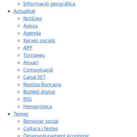
Informació geogràfica
Actualitat
Notícies
Avisos
Agenda
Xarxes socials
APP
Tornaveu
Anuari
Comunicació
Canal SET
Revista Ronçana
Butlletí digital
RSS
Hemeroteca
Temes
Benestar social
Cultura i festes
Desenvolupament econòmic