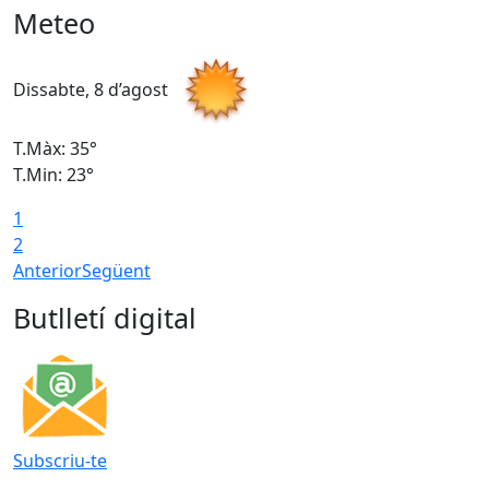
Meteo
Dissabte, 8 d’agost
D
T.Màx: 35°
T
T.Min: 23°
T
1
2
Anterior
Següent
Butlletí digital
Subscriu-te