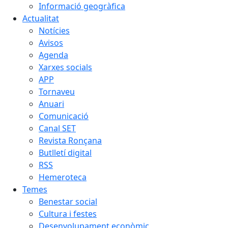
Informació geogràfica
Actualitat
Notícies
Avisos
Agenda
Xarxes socials
APP
Tornaveu
Anuari
Comunicació
Canal SET
Revista Ronçana
Butlletí digital
RSS
Hemeroteca
Temes
Benestar social
Cultura i festes
Desenvolupament econòmic