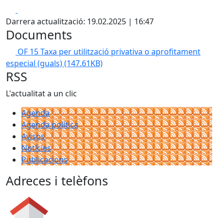
Facebook
X
Darrera actualització: 19.02.2025 | 16:47
Documents
OF 15 Taxa per utilització privativa o aprofitament
especial (guals)
(147.61KB)
RSS
L'actualitat a un clic
Agenda
Agenda política
Avisos
Notícies
Publicacions
Adreces i telèfons