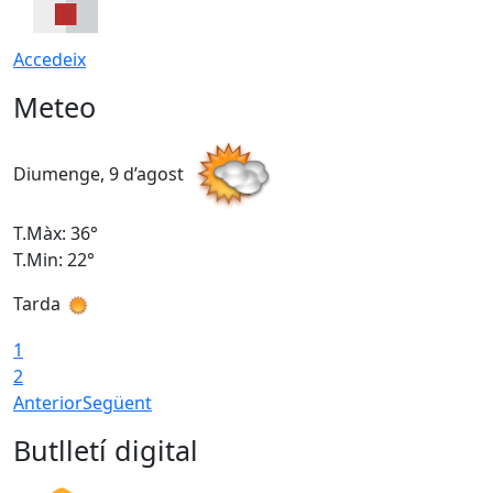
Accedeix
Meteo
Diumenge, 9 d’agost
D
T.Màx: 36°
T
T.Min: 22°
T
Tarda
T
1
2
Anterior
Següent
Butlletí digital