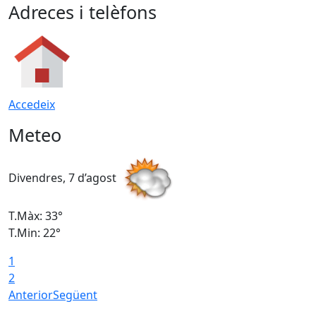
Adreces i telèfons
Accedeix
Meteo
Divendres, 7 d’agost
D
T.Màx: 33°
T
T.Min: 22°
T
1
2
Anterior
Següent