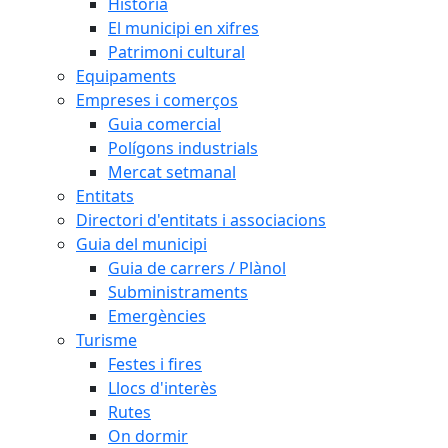
Història
El municipi en xifres
Patrimoni cultural
Equipaments
Empreses i comerços
Guia comercial
Polígons industrials
Mercat setmanal
Entitats
Directori d'entitats i associacions
Guia del municipi
Guia de carrers / Plànol
Subministraments
Emergències
Turisme
Festes i fires
Llocs d'interès
Rutes
On dormir