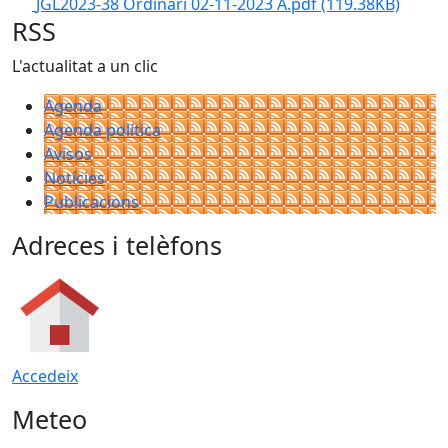
JGL2023-38 Ordinari 02-11-2023 A.pdf
(119.38KB)
RSS
L'actualitat a un clic
Agenda
Agenda política
Avisos
Notícies
Publicacions
Adreces i telèfons
Accedeix
Meteo