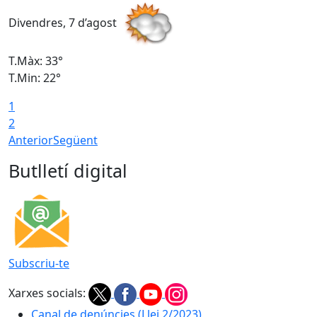
Divendres, 7 d’agost
D
T.Màx: 33°
T
T.Min: 22°
T
1
2
Anterior
Següent
Butlletí digital
Subscriu-te
Xarxes socials:
Canal de denúncies (Llei 2/2023)