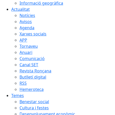
Informació geogràfica
Actualitat
Notícies
Avisos
Agenda
Xarxes socials
APP
Tornaveu
Anuari
Comunicació
Canal SET
Revista Ronçana
Butlletí digital
RSS
Hemeroteca
Temes
Benestar social
Cultura i festes
Desenvolupament econòmic