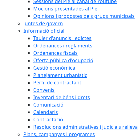
Sessions del Ple al canal de Youtube
Mocions presentades al Ple
Opinions i propostes dels grups municipals
Juntes de govern
Informació oficial
Tauler d'anuncis i edictes
Ordenances i reglaments
Ordenances fiscals
Oferta pública d'ocupació
Gestió econòmica
Planejament urbanístic
Perfil de contractant
Convenis
Inventari de béns i drets
Comunicació
Calendaris
Contractació
Resolucions administratives i judicials rellev
Plans, campanyes i programes