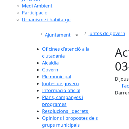
Medi Ambient
Participació
Urbanisme i habitatge
Juntes de govern
Ajuntament
Ac
Oficines d'atenció a la
ciutadania
03
Alcaldia
Govern
Ple municipal
Dijous
Juntes de govern
Fa
Informació oficial
Darrer
Plans, campanyes i
programes
Resolucions i decrets
Opinions i propostes dels
grups municipals