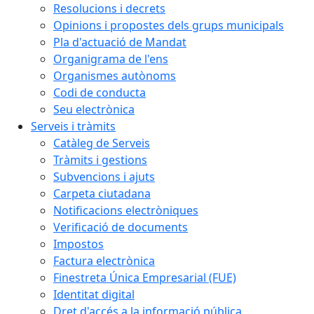
Resolucions i decrets
Opinions i propostes dels grups municipals
Pla d'actuació de Mandat
Organigrama de l'ens
Organismes autònoms
Codi de conducta
Seu electrònica
Serveis i tràmits
Catàleg de Serveis
Tràmits i gestions
Subvencions i ajuts
Carpeta ciutadana
Notificacions electròniques
Verificació de documents
Impostos
Factura electrònica
Finestreta Única Empresarial (FUE)
Identitat digital
Dret d'accés a la informació pública