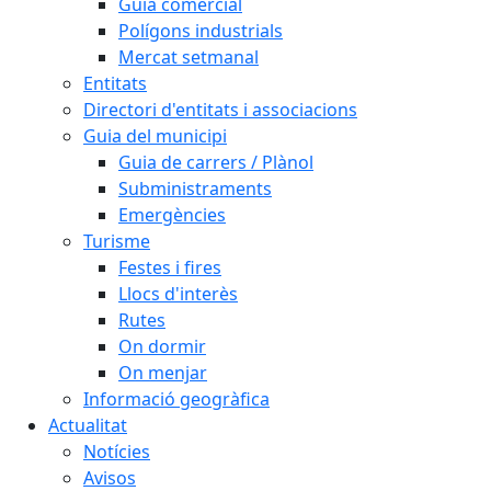
Guia comercial
Polígons industrials
Mercat setmanal
Entitats
Directori d'entitats i associacions
Guia del municipi
Guia de carrers / Plànol
Subministraments
Emergències
Turisme
Festes i fires
Llocs d'interès
Rutes
On dormir
On menjar
Informació geogràfica
Actualitat
Notícies
Avisos