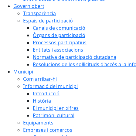
Govern obert
Transparència
Espais de participació
Canals de comunicació
Òrgans de participació
Processos participatius
Entitats i associacions
Normativa de participació ciutadana
Resolucions de les sol·licituds d'accés a la in
Municipi
Com arribar-hi
Informació del municipi
Introducció
Història
El municipi en xifres
Patrimoni cultural
Equipaments
Empreses i comerços