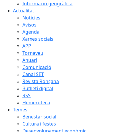
Informació geogràfica
Actualitat
Notícies
Avisos
Agenda
Xarxes socials
APP
Tornaveu
Anuari
Comunicació
Canal SET
Revista Ronçana
Butlletí digital
RSS
Hemeroteca
Temes
Benestar social
Cultura i festes
Desenvolupament econòmic