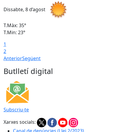
Dissabte, 8 d’agost
D
T.Màx: 35°
T
T.Min: 23°
T
1
2
Anterior
Següent
Butlletí digital
Subscriu-te
Xarxes socials:
Canal de denúncies (Llei 2/2023)