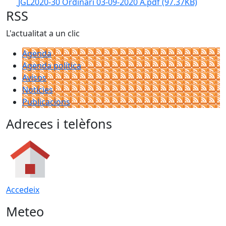
JGL2020-30 Ordinari 03-09-2020 A.pdf
(97.37KB)
RSS
L'actualitat a un clic
Agenda
Agenda política
Avisos
Notícies
Publicacions
Adreces i telèfons
Accedeix
Meteo