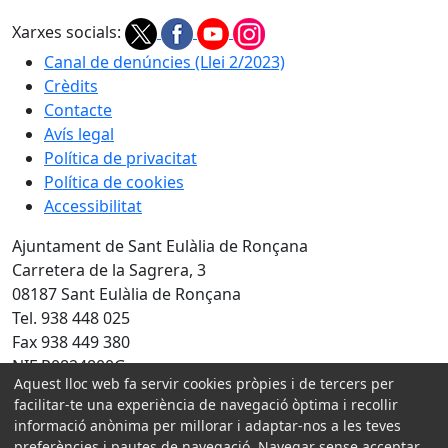
Xarxes socials:
Canal de denúncies (Llei 2/2023)
Crèdits
Contacte
Avís legal
Política de privacitat
Política de cookies
Accessibilitat
Ajuntament de Sant Eulàlia de Ronçana
Carretera de la Sagrera, 3
08187 Sant Eulàlia de Ronçana
Tel. 938 448 025
Fax 938 449 380
NIF P0824800G
Aquest lloc web fa servir cookies pròpies i de tercers per
Amb la col·laboració de:
facilitar-te una experiència de navegació òptima i recollir
informació anònima per millorar i adaptar-nos a les teves
preferències i pautes de navegació. Navegar sense acceptar