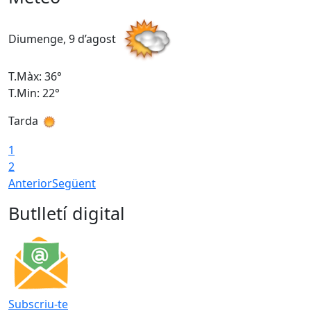
Diumenge, 9 d’agost
D
T.Màx: 36°
T
T.Min: 22°
T
Tarda
T
1
2
Anterior
Següent
Butlletí digital
Subscriu-te