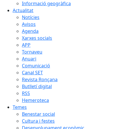
Informació geogràfica
Actualitat
Notícies
Avisos
Agenda
Xarxes socials
APP
Tornaveu
Anuari
Comunicació
Canal SET
Revista Ronçana
Butlletí digital
RSS
Hemeroteca
Temes
Benestar social
Cultura i festes
Desenvolupament econòmic