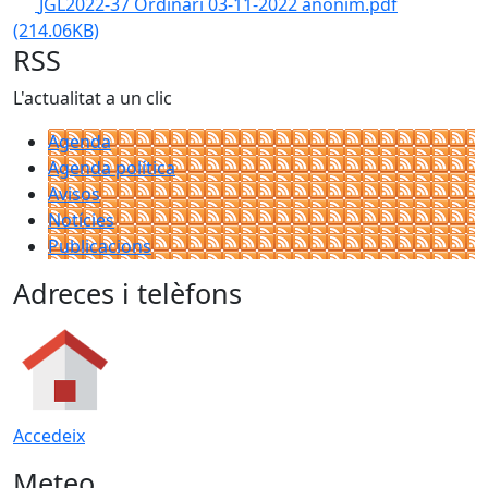
JGL2022-37 Ordinari 03-11-2022 anònim.pdf
(214.06KB)
RSS
L'actualitat a un clic
Agenda
Agenda política
Avisos
Notícies
Publicacions
Adreces i telèfons
Accedeix
Meteo