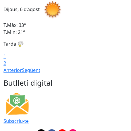
Dijous, 6 d’agost
D
T.Màx: 33°
T
T.Min: 21°
T
Tarda
T
1
2
Anterior
Següent
Butlletí digital
Subscriu-te