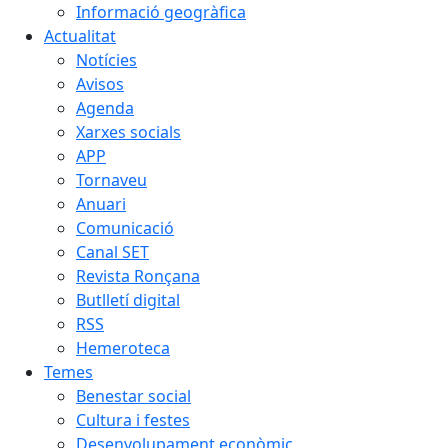
Informació geogràfica
Actualitat
Notícies
Avisos
Agenda
Xarxes socials
APP
Tornaveu
Anuari
Comunicació
Canal SET
Revista Ronçana
Butlletí digital
RSS
Hemeroteca
Temes
Benestar social
Cultura i festes
Desenvolupament econòmic