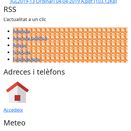
JGL2019-13 Ordinari 04-04-2019 A.pdf
(103.12KB)
RSS
L'actualitat a un clic
Agenda
Agenda política
Avisos
Notícies
Publicacions
Adreces i telèfons
Accedeix
Meteo