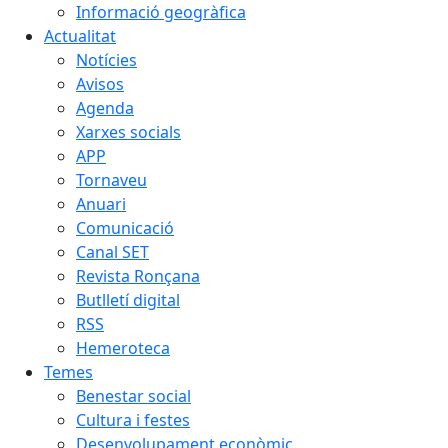
Informació geogràfica
Actualitat
Notícies
Avisos
Agenda
Xarxes socials
APP
Tornaveu
Anuari
Comunicació
Canal SET
Revista Ronçana
Butlletí digital
RSS
Hemeroteca
Temes
Benestar social
Cultura i festes
Desenvolupament econòmic