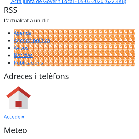
Acta Junta de Govern Local - 05-03-2026
(622.4KB)
RSS
L'actualitat a un clic
Agenda
Agenda política
Avisos
Notícies
Publicacions
Adreces i telèfons
Accedeix
Meteo