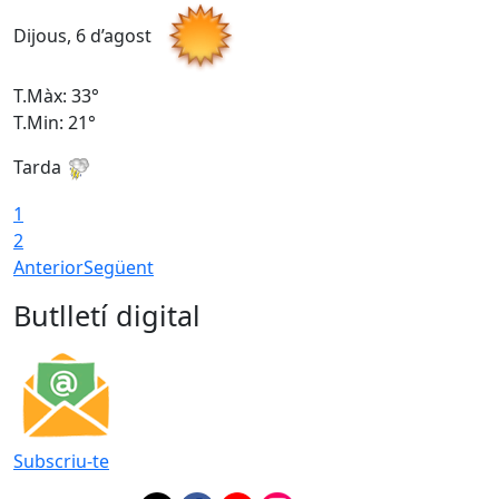
Dijous, 6 d’agost
D
T.Màx: 33°
T
T.Min: 21°
T
Tarda
T
1
2
Anterior
Següent
Butlletí digital
Subscriu-te