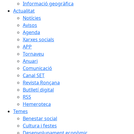
Informació geogràfica
Actualitat
Notícies
Avisos
Agenda
Xarxes socials
APP
Tornaveu
Anuari
Comunicació
Canal SET
Revista Ronçana
Butlletí digital
RSS
Hemeroteca
Temes
Benestar social
Cultura i festes
Desenvolupament econòmic