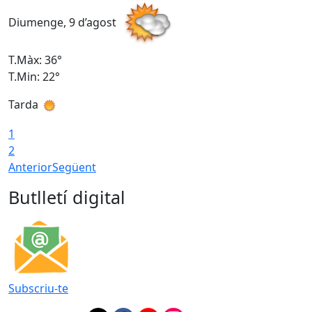
Diumenge, 9 d’agost
D
T.Màx: 36°
T
T.Min: 22°
T
Tarda
T
1
2
Anterior
Següent
Butlletí digital
Subscriu-te