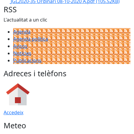
JGL2020-35 Ordinari 08-10-2020 A.pdf
(105.52KB)
RSS
L'actualitat a un clic
Agenda
Agenda política
Avisos
Notícies
Publicacions
Adreces i telèfons
Accedeix
Meteo