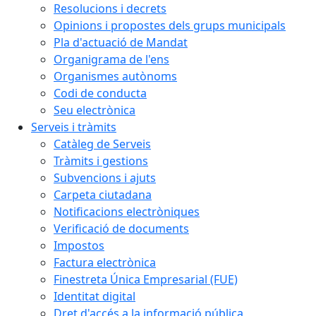
Resolucions i decrets
Opinions i propostes dels grups municipals
Pla d'actuació de Mandat
Organigrama de l'ens
Organismes autònoms
Codi de conducta
Seu electrònica
Serveis i tràmits
Catàleg de Serveis
Tràmits i gestions
Subvencions i ajuts
Carpeta ciutadana
Notificacions electròniques
Verificació de documents
Impostos
Factura electrònica
Finestreta Única Empresarial (FUE)
Identitat digital
Dret d'accés a la informació pública