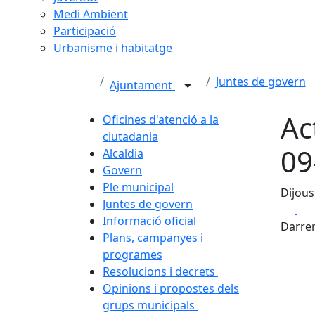
Medi Ambient
Participació
Urbanisme i habitatge
Juntes de govern
Ajuntament
Ac
Oficines d'atenció a la
ciutadania
09
Alcaldia
Govern
Ple municipal
Dijous
Juntes de govern
Fa
Informació oficial
Darrer
Plans, campanyes i
programes
Resolucions i decrets
Opinions i propostes dels
grups municipals