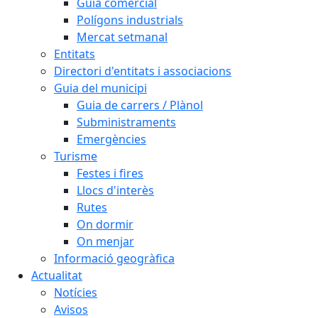
Guia comercial
Polígons industrials
Mercat setmanal
Entitats
Directori d'entitats i associacions
Guia del municipi
Guia de carrers / Plànol
Subministraments
Emergències
Turisme
Festes i fires
Llocs d'interès
Rutes
On dormir
On menjar
Informació geogràfica
Actualitat
Notícies
Avisos