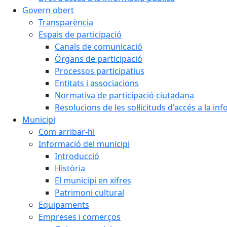
Govern obert
Transparència
Espais de participació
Canals de comunicació
Òrgans de participació
Processos participatius
Entitats i associacions
Normativa de participació ciutadana
Resolucions de les sol·licituds d'accés a la in
Municipi
Com arribar-hi
Informació del municipi
Introducció
Història
El municipi en xifres
Patrimoni cultural
Equipaments
Empreses i comerços