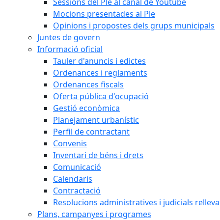
Sessions del Ple al canal de Youtube
Mocions presentades al Ple
Opinions i propostes dels grups municipals
Juntes de govern
Informació oficial
Tauler d'anuncis i edictes
Ordenances i reglaments
Ordenances fiscals
Oferta pública d'ocupació
Gestió econòmica
Planejament urbanístic
Perfil de contractant
Convenis
Inventari de béns i drets
Comunicació
Calendaris
Contractació
Resolucions administratives i judicials rellev
Plans, campanyes i programes