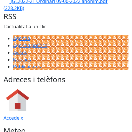
JGL2022-21 Ordinari 09-06-2022 anònim.pdf
(228.2KB)
RSS
L'actualitat a un clic
Agenda
Agenda política
Avisos
Notícies
Publicacions
Adreces i telèfons
Accedeix
Meteo