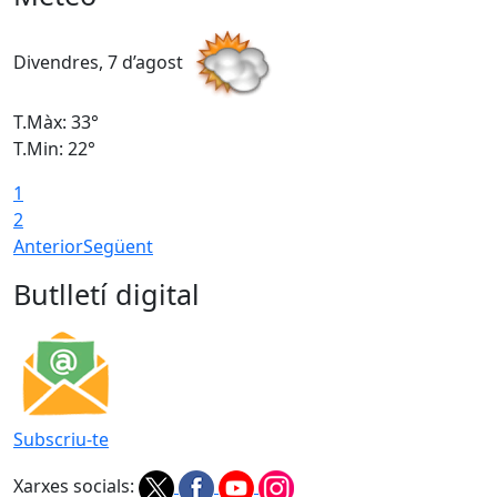
Divendres, 7 d’agost
D
T.Màx: 33°
T
T.Min: 22°
T
1
2
Anterior
Següent
Butlletí digital
Subscriu-te
Xarxes socials: