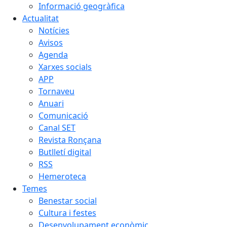
Informació geogràfica
Actualitat
Notícies
Avisos
Agenda
Xarxes socials
APP
Tornaveu
Anuari
Comunicació
Canal SET
Revista Ronçana
Butlletí digital
RSS
Hemeroteca
Temes
Benestar social
Cultura i festes
Desenvolupament econòmic