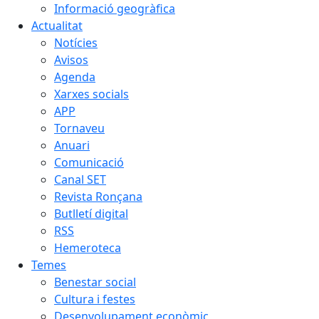
Informació geogràfica
Actualitat
Notícies
Avisos
Agenda
Xarxes socials
APP
Tornaveu
Anuari
Comunicació
Canal SET
Revista Ronçana
Butlletí digital
RSS
Hemeroteca
Temes
Benestar social
Cultura i festes
Desenvolupament econòmic