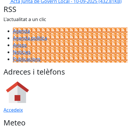
Acta Junta de Govern Local - 10-09-2025
(432.81KB)
RSS
L'actualitat a un clic
Agenda
Agenda política
Avisos
Notícies
Publicacions
Adreces i telèfons
Accedeix
Meteo