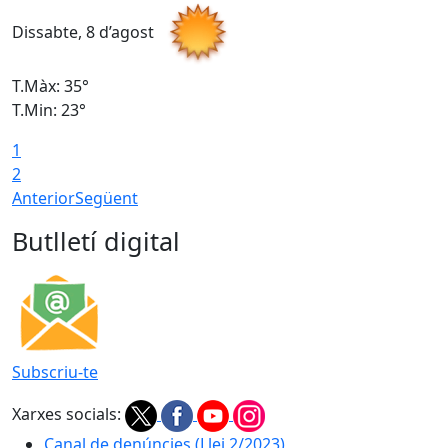
Dissabte, 8 d’agost
D
T.Màx: 35°
T
T.Min: 23°
T
1
2
Anterior
Següent
Butlletí digital
Subscriu-te
Xarxes socials:
Canal de denúncies (Llei 2/2023)