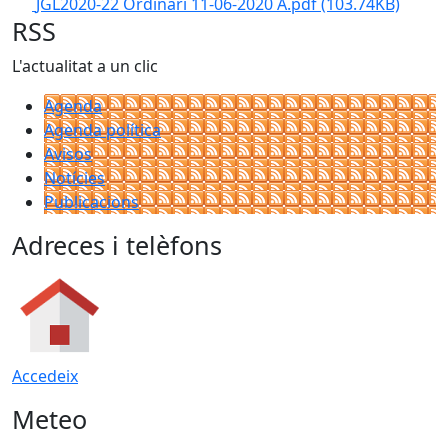
JGL2020-22 Ordinari 11-06-2020 A.pdf
(103.74KB)
RSS
L'actualitat a un clic
Agenda
Agenda política
Avisos
Notícies
Publicacions
Adreces i telèfons
Accedeix
Meteo