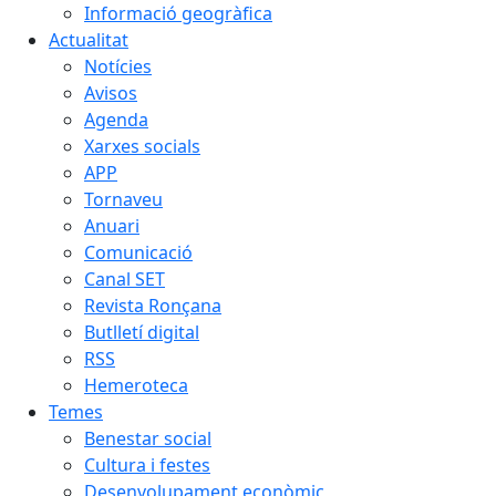
Informació geogràfica
Actualitat
Notícies
Avisos
Agenda
Xarxes socials
APP
Tornaveu
Anuari
Comunicació
Canal SET
Revista Ronçana
Butlletí digital
RSS
Hemeroteca
Temes
Benestar social
Cultura i festes
Desenvolupament econòmic