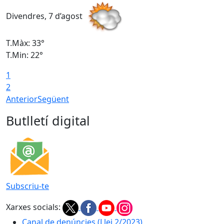
Divendres, 7 d’agost
D
T.Màx: 33°
T
T.Min: 22°
T
1
2
Anterior
Següent
Butlletí digital
Subscriu-te
Xarxes socials:
Canal de denúncies (Llei 2/2023)