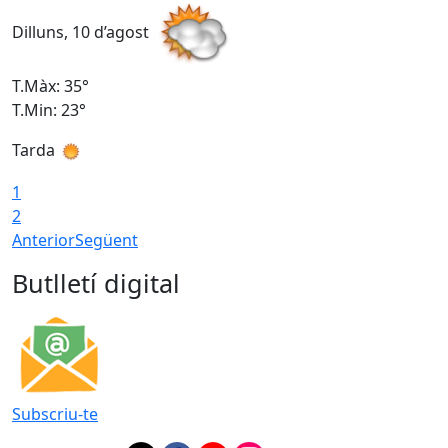
Dilluns, 10 d’agost
D
T.Màx: 35°
T
T.Min: 23°
T
Tarda
T
1
2
Anterior
Següent
Butlletí digital
Subscriu-te