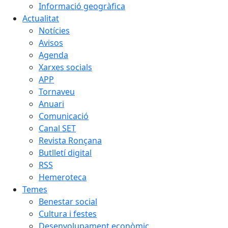
Informació geogràfica
Actualitat
Notícies
Avisos
Agenda
Xarxes socials
APP
Tornaveu
Anuari
Comunicació
Canal SET
Revista Ronçana
Butlletí digital
RSS
Hemeroteca
Temes
Benestar social
Cultura i festes
Desenvolupament econòmic