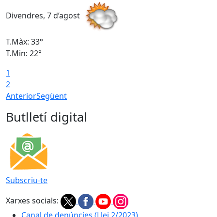
Divendres, 7 d’agost
D
T.Màx: 33°
T
T.Min: 22°
T
1
2
Anterior
Següent
Butlletí digital
Subscriu-te
Xarxes socials:
Canal de denúncies (Llei 2/2023)