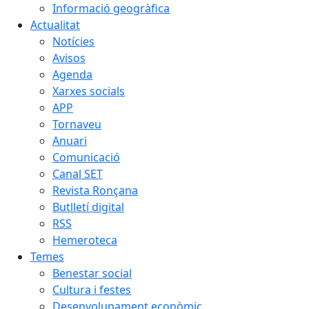
Informació geogràfica
Actualitat
Notícies
Avisos
Agenda
Xarxes socials
APP
Tornaveu
Anuari
Comunicació
Canal SET
Revista Ronçana
Butlletí digital
RSS
Hemeroteca
Temes
Benestar social
Cultura i festes
Desenvolupament econòmic