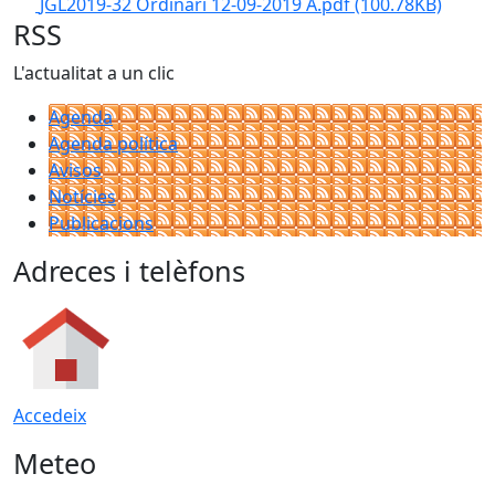
JGL2019-32 Ordinari 12-09-2019 A.pdf
(100.78KB)
RSS
L'actualitat a un clic
Agenda
Agenda política
Avisos
Notícies
Publicacions
Adreces i telèfons
Accedeix
Meteo