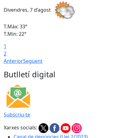
Divendres, 7 d’agost
D
T.Màx: 33°
T
T.Min: 22°
T
1
2
Anterior
Següent
Butlletí digital
Subscriu-te
Xarxes socials:
Canal de denúncies (Llei 2/2023)