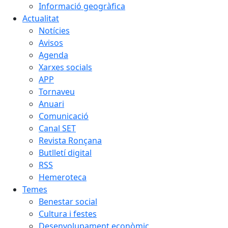
Informació geogràfica
Actualitat
Notícies
Avisos
Agenda
Xarxes socials
APP
Tornaveu
Anuari
Comunicació
Canal SET
Revista Ronçana
Butlletí digital
RSS
Hemeroteca
Temes
Benestar social
Cultura i festes
Desenvolupament econòmic