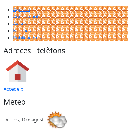
Agenda
Agenda política
Avisos
Notícies
Publicacions
Adreces i telèfons
Accedeix
Meteo
Dilluns, 10 d’agost
D