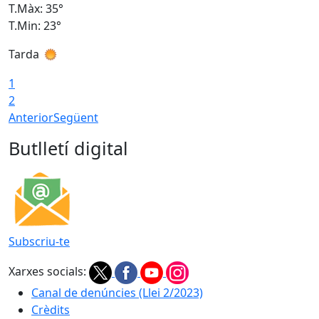
T.Màx: 35°
T
T.Min: 23°
T
Tarda
T
1
2
Anterior
Següent
Butlletí digital
Subscriu-te
Xarxes socials:
Canal de denúncies (Llei 2/2023)
Crèdits