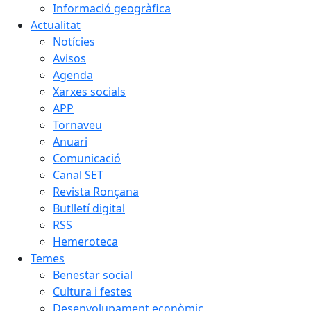
Informació geogràfica
Actualitat
Notícies
Avisos
Agenda
Xarxes socials
APP
Tornaveu
Anuari
Comunicació
Canal SET
Revista Ronçana
Butlletí digital
RSS
Hemeroteca
Temes
Benestar social
Cultura i festes
Desenvolupament econòmic