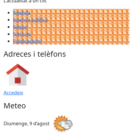
L'actualitat a un clic
Agenda
Agenda política
Avisos
Notícies
Publicacions
Adreces i telèfons
Accedeix
Meteo
Diumenge, 9 d’agost
D