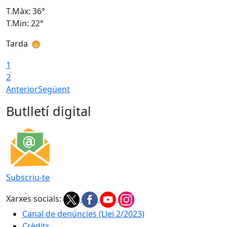
T.Màx: 36°
T
T.Min: 22°
T
Tarda
T
1
2
Anterior
Següent
Butlletí digital
Subscriu-te
Xarxes socials:
Canal de denúncies (Llei 2/2023)
Crèdits