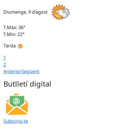
Diumenge, 9 d’agost
D
T.Màx: 36°
T
T.Min: 22°
T
Tarda
T
1
2
Anterior
Següent
Butlletí digital
Subscriu-te