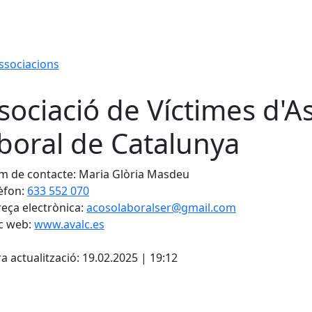
associacions
sociació de Víctimes d'
boral de Catalunya
 de contacte: Maria Glòria Masdeu
èfon:
633 552 070
eça electrònica:
acosolaboralser@gmail.com
c web:
www.avalc.es
cebook
X
a actualització: 19.02.2025 | 19:12