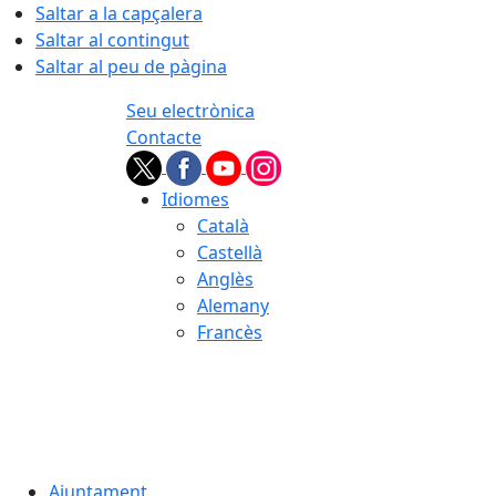
Saltar a la capçalera
Saltar al contingut
Saltar al peu de pàgina
Seu electrònica
Contacte
Idiomes
Català
Castellà
Anglès
Alemany
Francès
06.08.2026 | 17:09
Ajuntament