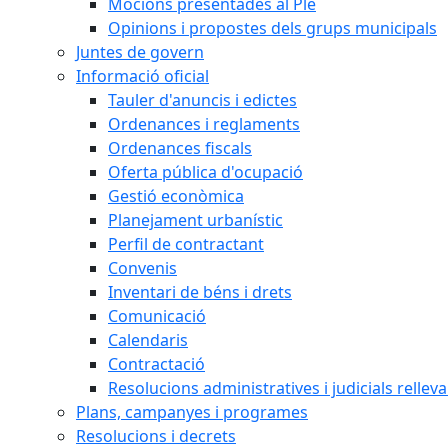
Mocions presentades al Ple
Opinions i propostes dels grups municipals
Juntes de govern
Informació oficial
Tauler d'anuncis i edictes
Ordenances i reglaments
Ordenances fiscals
Oferta pública d'ocupació
Gestió econòmica
Planejament urbanístic
Perfil de contractant
Convenis
Inventari de béns i drets
Comunicació
Calendaris
Contractació
Resolucions administratives i judicials rellev
Plans, campanyes i programes
Resolucions i decrets