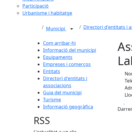
Participació
Urbanisme i habitatge
Directori d'entitats i 
Municipi
As
Com arribar-hi
Informació del municipi
La
Equipaments
Empreses i comerços
Entitats
Nom
Directori d'entitats i
Tel
associacions
Adr
Guia del municipi
Llo
Turisme
Fa
Informació geogràfica
Darrer
RSS