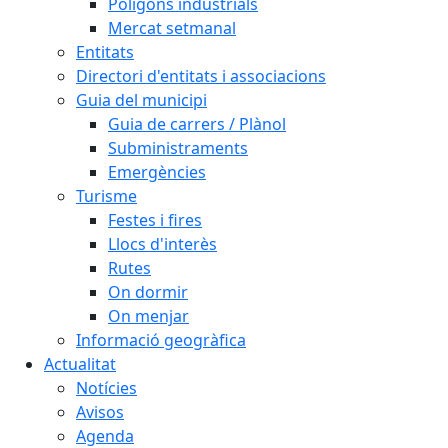
Polígons industrials
Mercat setmanal
Entitats
Directori d'entitats i associacions
Guia del municipi
Guia de carrers / Plànol
Subministraments
Emergències
Turisme
Festes i fires
Llocs d'interès
Rutes
On dormir
On menjar
Informació geogràfica
Actualitat
Notícies
Avisos
Agenda