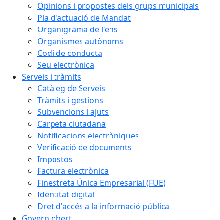
Opinions i propostes dels grups municipals
Pla d'actuació de Mandat
Organigrama de l'ens
Organismes autònoms
Codi de conducta
Seu electrònica
Serveis i tràmits
Catàleg de Serveis
Tràmits i gestions
Subvencions i ajuts
Carpeta ciutadana
Notificacions electròniques
Verificació de documents
Impostos
Factura electrònica
Finestreta Única Empresarial (FUE)
Identitat digital
Dret d'accés a la informació pública
Govern obert