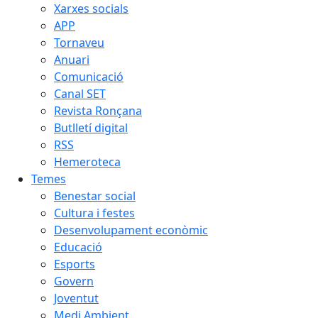
Xarxes socials
APP
Tornaveu
Anuari
Comunicació
Canal SET
Revista Ronçana
Butlletí digital
RSS
Hemeroteca
Temes
Benestar social
Cultura i festes
Desenvolupament econòmic
Educació
Esports
Govern
Joventut
Medi Ambient