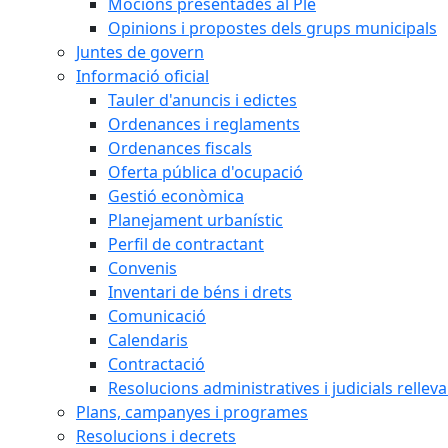
Mocions presentades al Ple
Opinions i propostes dels grups municipals
Juntes de govern
Informació oficial
Tauler d'anuncis i edictes
Ordenances i reglaments
Ordenances fiscals
Oferta pública d'ocupació
Gestió econòmica
Planejament urbanístic
Perfil de contractant
Convenis
Inventari de béns i drets
Comunicació
Calendaris
Contractació
Resolucions administratives i judicials rellev
Plans, campanyes i programes
Resolucions i decrets