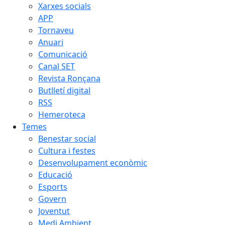
Xarxes socials
APP
Tornaveu
Anuari
Comunicació
Canal SET
Revista Ronçana
Butlletí digital
RSS
Hemeroteca
Temes
Benestar social
Cultura i festes
Desenvolupament econòmic
Educació
Esports
Govern
Joventut
Medi Ambient