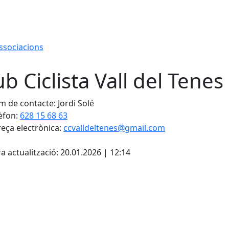
associacions
ub Ciclista Vall del Tenes
 de contacte: Jordi Solé
èfon:
628 15 68 63
eça electrònica:
ccvalldeltenes@gmail.com
cebook
X
a actualització: 20.01.2026 | 12:14