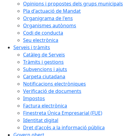
Opinions i propostes dels grups municipals
Pla d'actuació de Mandat
Organigrama de l'ens
Organismes autònoms
Codi de conducta
Seu electrònica
Serveis i tràmits
Catàleg de Serveis
Tràmits i gestions
Subvencions i ajuts
Carpeta ciutadana
Notificacions electròniques
Verificació de documents
Impostos
Factura electrònica
Finestreta Única Empresarial (FUE)
Identitat digital
Dret d'accés a la informació pública
Govern obert