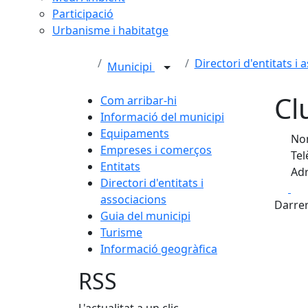
Participació
Urbanisme i habitatge
Directori d'entitats i 
Municipi
Cl
Com arribar-hi
Informació del municipi
Equipaments
Nom
Empreses i comerços
Tel
Entitats
Adr
Directori d'entitats i
Fa
associacions
Darrer
Guia del municipi
Turisme
Informació geogràfica
RSS