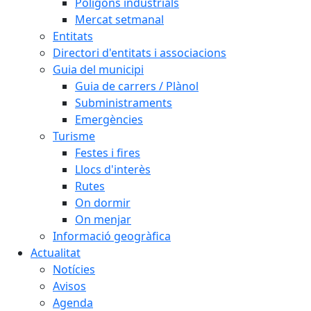
Polígons industrials
Mercat setmanal
Entitats
Directori d'entitats i associacions
Guia del municipi
Guia de carrers / Plànol
Subministraments
Emergències
Turisme
Festes i fires
Llocs d'interès
Rutes
On dormir
On menjar
Informació geogràfica
Actualitat
Notícies
Avisos
Agenda