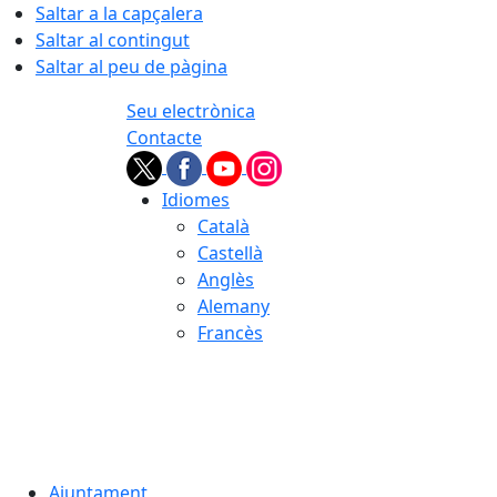
Saltar a la capçalera
Saltar al contingut
Saltar al peu de pàgina
Seu electrònica
Contacte
Idiomes
Català
Castellà
Anglès
Alemany
Francès
06.08.2026 | 15:00
Ajuntament