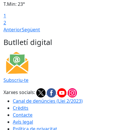
T.Min: 23°
T
1
2
Anterior
Següent
Butlletí digital
Subscriu-te
Xarxes socials:
Canal de denúncies (Llei 2/2023)
Crèdits
Contacte
Avís legal
Política de privacitat