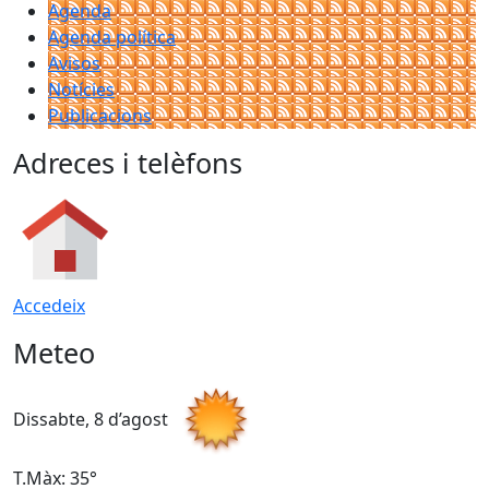
Agenda
Agenda política
Avisos
Notícies
Publicacions
Adreces i telèfons
Accedeix
Meteo
Dissabte, 8 d’agost
D
T.Màx: 35°
T