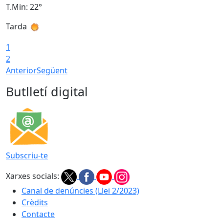
T.Min: 22°
T
Tarda
T
1
2
Anterior
Següent
Butlletí digital
Subscriu-te
Xarxes socials:
Canal de denúncies (Llei 2/2023)
Crèdits
Contacte