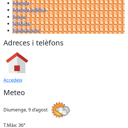
Agenda
Agenda política
Avisos
Notícies
Publicacions
Adreces i telèfons
Accedeix
Meteo
Diumenge, 9 d’agost
D
T.Màx: 36°
T