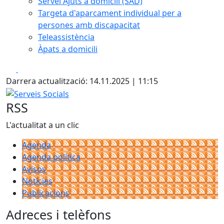
Servei Ajuts a domicili (SAD)
Targeta d'aparcament individual per a
persones amb discapacitat
Teleassistència
Àpats a domicili
Facebook
X
Darrera actualització: 14.11.2025 | 11:15
Serveis Socials
RSS
L'actualitat a un clic
Agenda
Agenda política
Avisos
Notícies
Publicacions
Adreces i telèfons