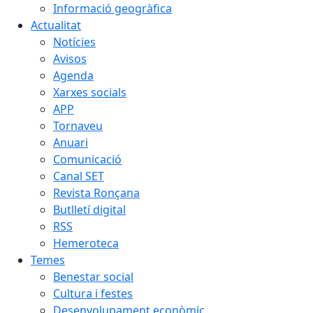
Informació geogràfica
Actualitat
Notícies
Avisos
Agenda
Xarxes socials
APP
Tornaveu
Anuari
Comunicació
Canal SET
Revista Ronçana
Butlletí digital
RSS
Hemeroteca
Temes
Benestar social
Cultura i festes
Desenvolupament econòmic