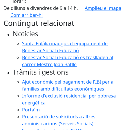
Horari:
De dilluns a divendres de 9 a 14 h.
Amplieu el mapa
Com arribar-hi
Leaflet
| ©
OpenStreetMap
contributors
Contingut relacionat
+
Notícies
−
Santa Eulàlia inaugura l'equipament de
Benestar Social i Educació
Benestar Social i Educació es traslladen al
carrer Mestre Joan Batlle
Tràmits i gestions
Ajut econòmic pel pagament de l'IBI per a
famílies amb dificultats econòmiques
Informe d'exclusió residencial per pobresa
energètica
Porta'm
Presentació de sol·licituds a altres
administracions (Serveis Socials)