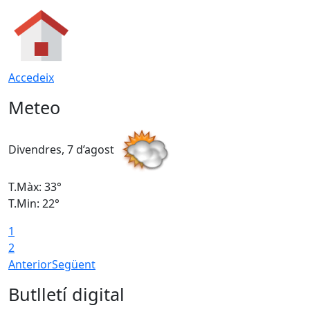
Accedeix
Meteo
Divendres, 7 d’agost
D
T.Màx: 33°
T
T.Min: 22°
T
1
2
Anterior
Següent
Butlletí digital