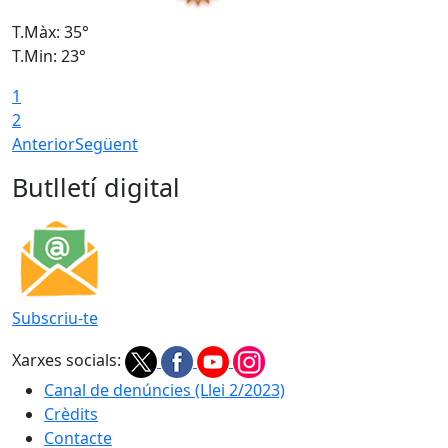
T.Màx: 35°
T
T.Min: 23°
T
1
2
Anterior
Següent
Butlletí digital
Subscriu-te
Xarxes socials:
Canal de denúncies (Llei 2/2023)
Crèdits
Contacte