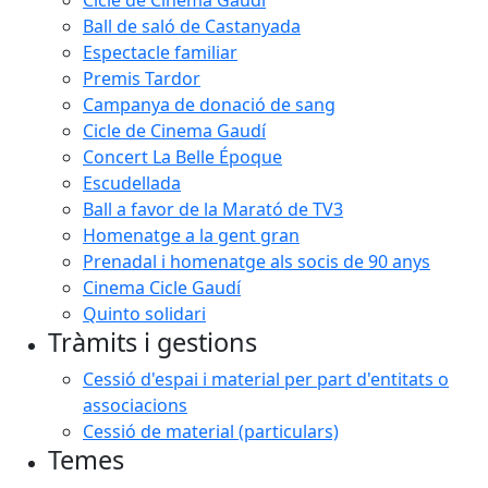
Cicle de Cinema Gaudí
Ball de saló de Castanyada
Espectacle familiar
Premis Tardor
Campanya de donació de sang
Cicle de Cinema Gaudí
Concert La Belle Époque
Escudellada
Ball a favor de la Marató de TV3
Homenatge a la gent gran
Prenadal i homenatge als socis de 90 anys
Cinema Cicle Gaudí
Quinto solidari
Tràmits i gestions
Cessió d'espai i material per part d'entitats o
associacions
Cessió de material (particulars)
Temes