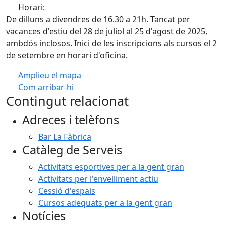
Horari:
De dilluns a divendres de 16.30 a 21h. Tancat per
vacances d'estiu del 28 de juliol al 25 d'agost de 2025,
ambdós inclosos. Inici de les inscripcions als cursos el 2
de setembre en horari d'oficina.
Amplieu el mapa
Com arribar-hi
Leaflet
| ©
OpenStreetMap
contributors
Contingut relacionat
+
Adreces i telèfons
−
Bar La Fàbrica
Catàleg de Serveis
Activitats esportives per a la gent gran
Activitats per l'envelliment actiu
Cessió d'espais
Cursos adequats per a la gent gran
Notícies