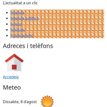
L'actualitat a un clic
Agenda
Agenda política
Avisos
Notícies
Publicacions
Adreces i telèfons
Accedeix
Meteo
Dissabte, 8 d’agost
D