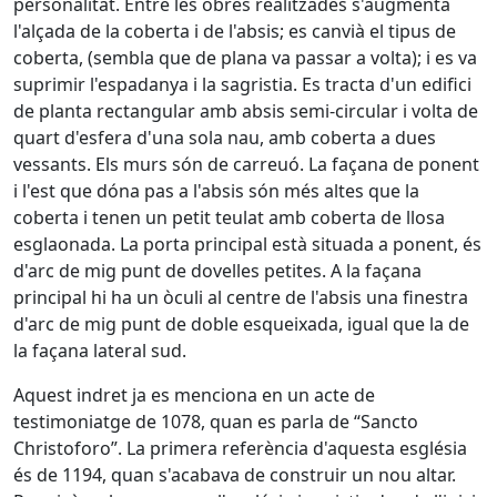
personalitat. Entre les obres realitzades s'augmentà
l'alçada de la coberta i de l'absis; es canvià el tipus de
coberta, (sembla que de plana va passar a volta); i es va
suprimir l'espadanya i la sagristia. Es tracta d'un edifici
de planta rectangular amb absis semi-circular i volta de
quart d'esfera d'una sola nau, amb coberta a dues
vessants. Els murs són de carreuó. La façana de ponent
i l'est que dóna pas a l'absis són més altes que la
coberta i tenen un petit teulat amb coberta de llosa
esglaonada. La porta principal està situada a ponent, és
d'arc de mig punt de dovelles petites. A la façana
principal hi ha un òculi al centre de l'absis una finestra
d'arc de mig punt de doble esqueixada, igual que la de
la façana lateral sud.
Aquest indret ja es menciona en un acte de
testimoniatge de 1078, quan es parla de “Sancto
Christoforo”. La primera referència d'aquesta església
és de 1194, quan s'acabava de construir un nou altar.