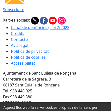
Subscriu-te
Xarxes socials:
Canal de denúncies (Llei 2/2023)
Crèdits
Contacte
Avís legal
Política de privacitat
Política de cookies
Accessibilitat
Ajuntament de Sant Eulàlia de Ronçana
Carretera de la Sagrera, 3
08187 Sant Eulàlia de Ronçana
Tel. 938 448 025
Fax 938 449 380
NIF P0824800G
Aquest lloc web fa servir cookies pròpies i de tercers per