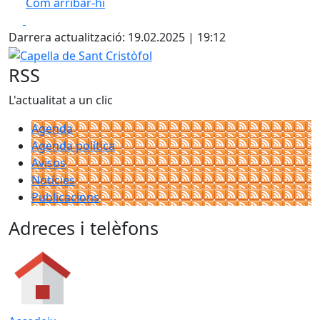
Com arribar-hi
Leaflet
| ©
OpenStreetMap
contributors
Facebook
X
+
Darrera actualització: 19.02.2025 | 19:12
−
Capella de Sant Cristòfol
RSS
L'actualitat a un clic
Agenda
Agenda política
Avisos
Notícies
Publicacions
Adreces i telèfons