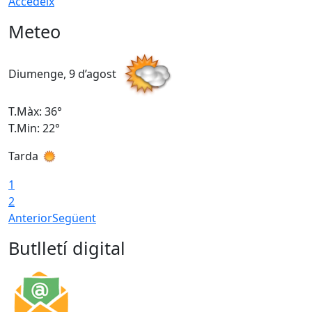
Accedeix
Meteo
Diumenge, 9 d’agost
D
T.Màx: 36°
T
T.Min: 22°
T
Tarda
T
1
2
Anterior
Següent
Butlletí digital