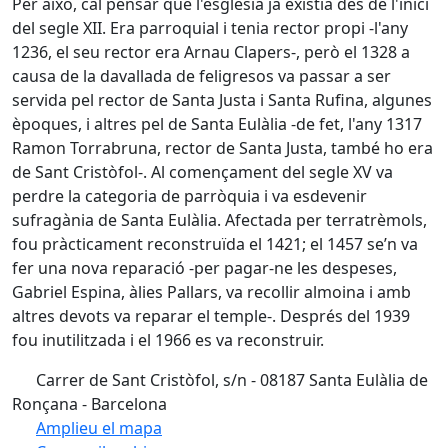
Per això, cal pensar que l'església ja existia des de l'inici
del segle XII. Era parroquial i tenia rector propi -l'any
1236, el seu rector era Arnau Clapers-, però el 1328 a
causa de la davallada de feligresos va passar a ser
servida pel rector de Santa Justa i Santa Rufina, algunes
èpoques, i altres pel de Santa Eulàlia -de fet, l'any 1317
Ramon Torrabruna, rector de Santa Justa, també ho era
de Sant Cristòfol-. Al començament del segle XV va
perdre la categoria de parròquia i va esdevenir
sufragània de Santa Eulàlia. Afectada per terratrèmols,
fou pràcticament reconstruïda el 1421; el 1457 se’n va
fer una nova reparació -per pagar-ne les despeses,
Gabriel Espina, àlies Pallars, va recollir almoina i amb
altres devots va reparar el temple-. Després del 1939
fou inutilitzada i el 1966 es va reconstruir.
Carrer de Sant Cristòfol, s/n - 08187 Santa Eulàlia de
Ronçana - Barcelona
Amplieu el mapa