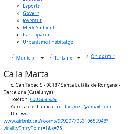
Esports
Govern
Joventut
Medi Ambient
Participació
Urbanisme i habitatge
On dormir
Municipi
Turisme
Ca la Marta
c. Can Tabac 5 - 08187 Santa Eulàlia de Ronçana -
Barcelona (Catalunya)
Telèfon:
600 568 929
Adreça electrònica:
martairanzo@gmail.com
Lloc web:
www.airbnb.cat/rooms/999207705319685948?
viralityEntryPoint=1&s=76