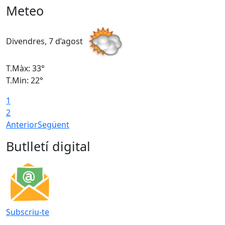
Meteo
Divendres, 7 d’agost
D
T.Màx: 33°
T
T.Min: 22°
T
1
2
Anterior
Següent
Butlletí digital
Subscriu-te