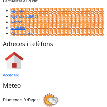
L'actualitat a un clic
Agenda
Agenda política
Avisos
Notícies
Publicacions
Adreces i telèfons
Accedeix
Meteo
Diumenge, 9 d’agost
D