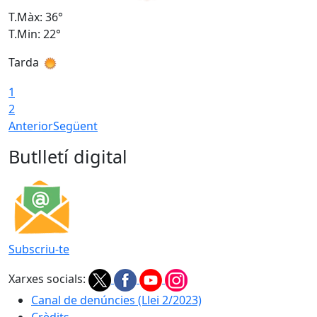
T.Màx: 36°
T
T.Min: 22°
T
Tarda
T
1
2
Anterior
Següent
Butlletí digital
Subscriu-te
Xarxes socials:
Canal de denúncies (Llei 2/2023)
Crèdits