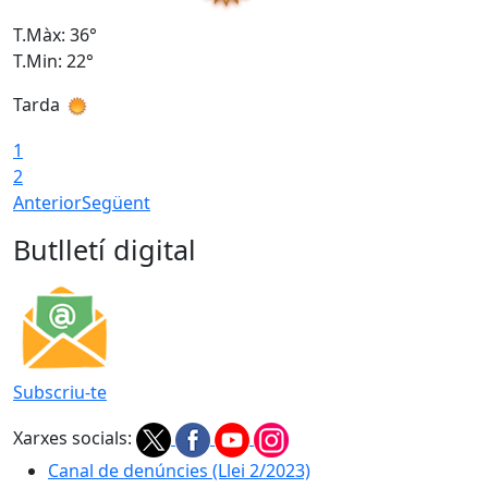
T.Màx: 36°
T
T.Min: 22°
T
Tarda
T
1
2
Anterior
Següent
Butlletí digital
Subscriu-te
Xarxes socials:
Canal de denúncies (Llei 2/2023)