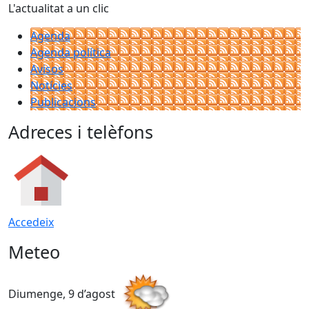
L'actualitat a un clic
Agenda
Agenda política
Avisos
Notícies
Publicacions
Adreces i telèfons
Accedeix
Meteo
Diumenge, 9 d’agost
D