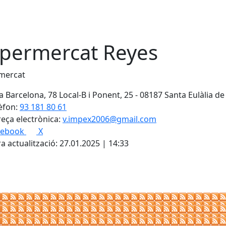
permercat Reyes
mercat
a Barcelona, 78 Local-B i Ponent, 25 - 08187 Santa Eulàlia d
èfon:
93 181 80 61
eça electrònica:
v.impex2006@gmail.com
cebook
X
a actualització: 27.01.2025 | 14:33