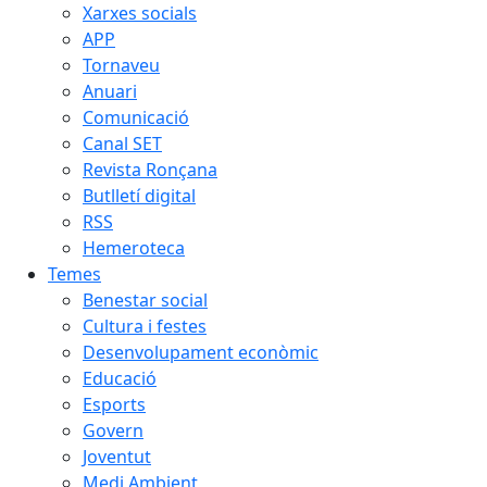
Xarxes socials
APP
Tornaveu
Anuari
Comunicació
Canal SET
Revista Ronçana
Butlletí digital
RSS
Hemeroteca
Temes
Benestar social
Cultura i festes
Desenvolupament econòmic
Educació
Esports
Govern
Joventut
Medi Ambient