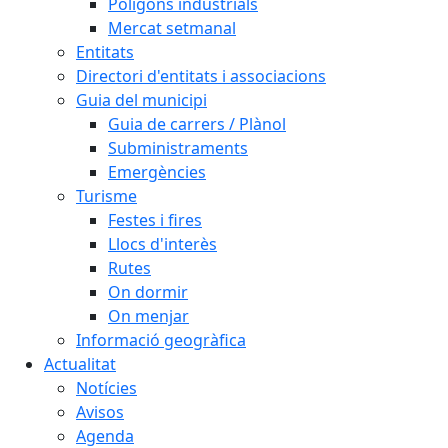
Polígons industrials
Mercat setmanal
Entitats
Directori d'entitats i associacions
Guia del municipi
Guia de carrers / Plànol
Subministraments
Emergències
Turisme
Festes i fires
Llocs d'interès
Rutes
On dormir
On menjar
Informació geogràfica
Actualitat
Notícies
Avisos
Agenda