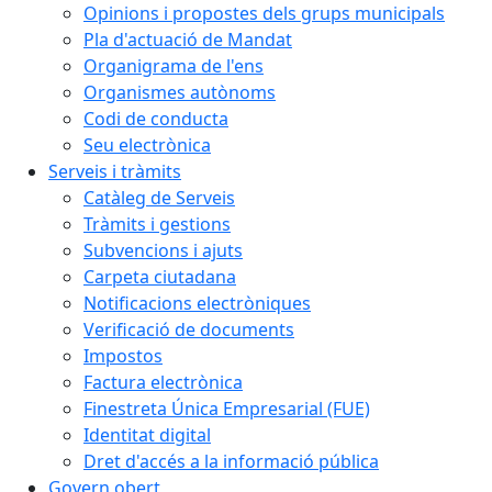
Opinions i propostes dels grups municipals
Pla d'actuació de Mandat
Organigrama de l'ens
Organismes autònoms
Codi de conducta
Seu electrònica
Serveis i tràmits
Catàleg de Serveis
Tràmits i gestions
Subvencions i ajuts
Carpeta ciutadana
Notificacions electròniques
Verificació de documents
Impostos
Factura electrònica
Finestreta Única Empresarial (FUE)
Identitat digital
Dret d'accés a la informació pública
Govern obert