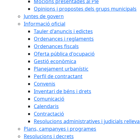
Mocions presentades al Ple
Opinions i propostes dels grups municipals
Juntes de govern
Informació oficial
Tauler d'anuncis i edictes
Ordenances i reglaments
Ordenances fiscals
Oferta pública d'ocupació
Gestió econòmica
Planejament urbanístic
Perfil de contractant
Convenis
Inventari de béns i drets
Comunicació
Calendaris
Contractació
Resolucions administratives i judicials rellev
Plans, campanyes i programes
Resolucions i decrets