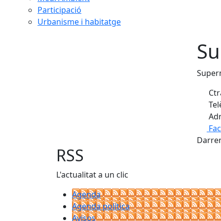
Participació
Urbanisme i habitatge
Su
Super
Ctr
Tel
Adr
Fa
Darrer
RSS
L'actualitat a un clic
Agenda
Agenda política
Avisos