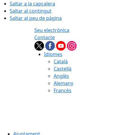
Saltar a la capçalera
Saltar al contingut
Saltar al peu de pàgina
Seu electrònica
Contacte
Idiomes
Català
Castellà
Anglès
Alemany
Francès
05.08.2026 | 22:56
Ajuntament