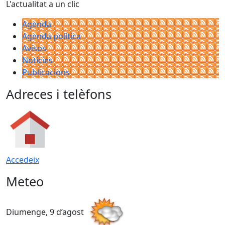
L'actualitat a un clic
Agenda
Agenda política
Avisos
Notícies
Publicacions
Adreces i telèfons
Accedeix
Meteo
Diumenge, 9 d’agost
D