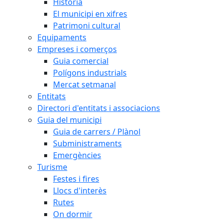
Història
El municipi en xifres
Patrimoni cultural
Equipaments
Empreses i comerços
Guia comercial
Polígons industrials
Mercat setmanal
Entitats
Directori d'entitats i associacions
Guia del municipi
Guia de carrers / Plànol
Subministraments
Emergències
Turisme
Festes i fires
Llocs d'interès
Rutes
On dormir