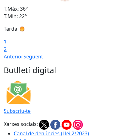
T.Màx: 36°
T
T.Min: 22°
T
Tarda
T
1
2
Anterior
Següent
Butlletí digital
Subscriu-te
Xarxes socials:
Canal de denúncies (Llei 2/2023)