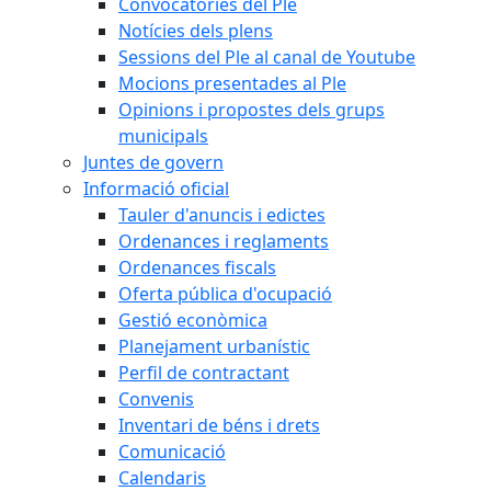
Convocatòries del Ple
Notícies dels plens
Sessions del Ple al canal de Youtube
Mocions presentades al Ple
Opinions i propostes dels grups
municipals
Juntes de govern
Informació oficial
Tauler d'anuncis i edictes
Ordenances i reglaments
Ordenances fiscals
Oferta pública d'ocupació
Gestió econòmica
Planejament urbanístic
Perfil de contractant
Convenis
Inventari de béns i drets
Comunicació
Calendaris