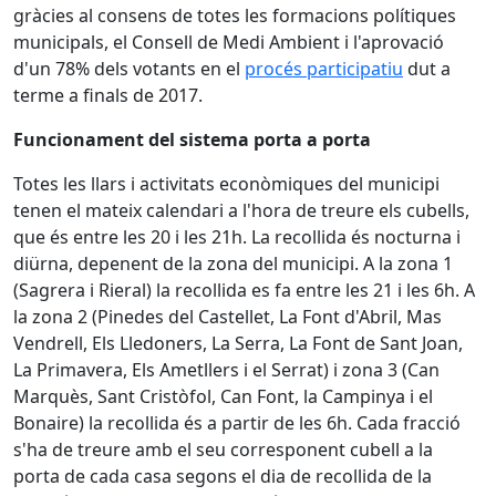
gràcies al consens de totes les formacions polítiques
municipals, el Consell de Medi Ambient i l'aprovació
d'un 78% dels votants en el
procés participatiu
dut a
terme a finals de 2017.
Funcionament del sistema porta a porta
Totes les llars i activitats econòmiques del municipi
tenen el mateix calendari a l'hora de treure els cubells,
que és entre les 20 i les 21h. La recollida és nocturna i
diürna, depenent de la zona del municipi. A la zona 1
(Sagrera i Rieral) la recollida es fa entre les 21 i les 6h. A
la zona 2 (Pinedes del Castellet, La Font d'Abril, Mas
Vendrell, Els Lledoners, La Serra, La Font de Sant Joan,
La Primavera, Els Ametllers i el Serrat) i zona 3 (Can
Marquès, Sant Cristòfol, Can Font, la Campinya i el
Bonaire) la recollida és a partir de les 6h. Cada fracció
s'ha de treure amb el seu corresponent cubell a la
porta de cada casa segons el dia de recollida de la