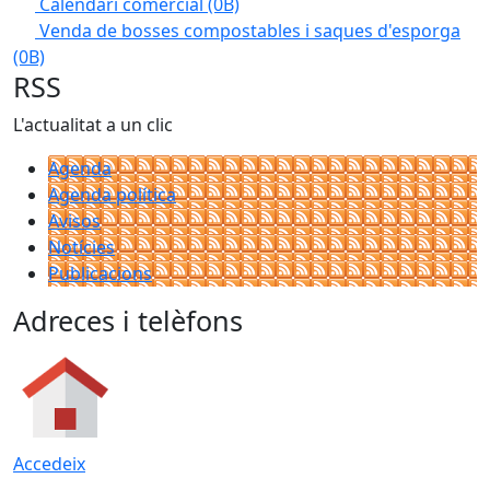
Calendari comercial
(0B)
Venda de bosses compostables i saques d'esporga
(0B)
RSS
L'actualitat a un clic
Agenda
Agenda política
Avisos
Notícies
Publicacions
Adreces i telèfons
Accedeix