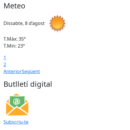
Meteo
Dissabte, 8 d’agost
D
T.Màx: 35°
T
T.Min: 23°
T
1
2
Anterior
Següent
Butlletí digital
Subscriu-te