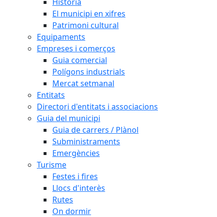
Història
El municipi en xifres
Patrimoni cultural
Equipaments
Empreses i comerços
Guia comercial
Polígons industrials
Mercat setmanal
Entitats
Directori d'entitats i associacions
Guia del municipi
Guia de carrers / Plànol
Subministraments
Emergències
Turisme
Festes i fires
Llocs d'interès
Rutes
On dormir