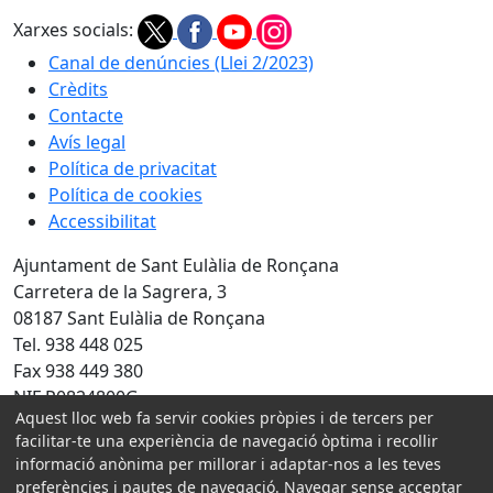
Xarxes socials:
Canal de denúncies (Llei 2/2023)
Crèdits
Contacte
Avís legal
Política de privacitat
Política de cookies
Accessibilitat
Ajuntament de Sant Eulàlia de Ronçana
Carretera de la Sagrera, 3
08187 Sant Eulàlia de Ronçana
Tel. 938 448 025
Fax 938 449 380
NIF P0824800G
Aquest lloc web fa servir cookies pròpies i de tercers per
Amb la col·laboració de:
facilitar-te una experiència de navegació òptima i recollir
informació anònima per millorar i adaptar-nos a les teves
preferències i pautes de navegació. Navegar sense acceptar