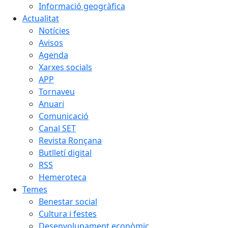
Informació geogràfica
Actualitat
Notícies
Avisos
Agenda
Xarxes socials
APP
Tornaveu
Anuari
Comunicació
Canal SET
Revista Ronçana
Butlletí digital
RSS
Hemeroteca
Temes
Benestar social
Cultura i festes
Desenvolupament econòmic