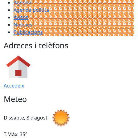
Agenda
Agenda política
Avisos
Notícies
Publicacions
Adreces i telèfons
Accedeix
Meteo
Dissabte, 8 d’agost
D
T.Màx: 35°
T