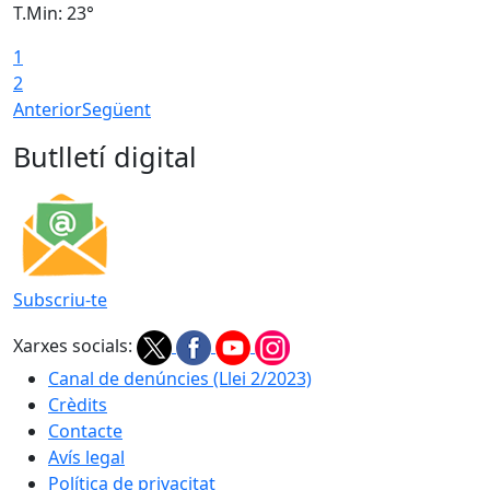
T.Min: 23°
T
1
2
Anterior
Següent
Butlletí digital
Subscriu-te
Xarxes socials:
Canal de denúncies (Llei 2/2023)
Crèdits
Contacte
Avís legal
Política de privacitat