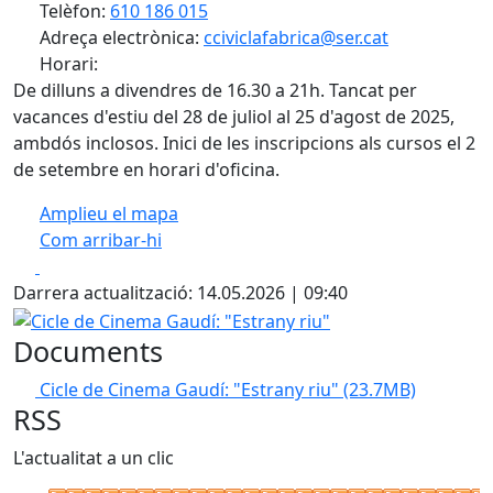
Telèfon:
610 186 015
Adreça electrònica:
cciviclafabrica@ser.cat
Horari:
De dilluns a divendres de 16.30 a 21h. Tancat per
vacances d'estiu del 28 de juliol al 25 d'agost de 2025,
ambdós inclosos. Inici de les inscripcions als cursos el 2
de setembre en horari d'oficina.
Amplieu el mapa
Com arribar-hi
Leaflet
| ©
OpenStreetMap
contributors
Facebook
X
+
Darrera actualització: 14.05.2026 | 09:40
−
Cicle de Cinema Gaudí: "Estrany riu"
Documents
Cicle de Cinema Gaudí: "Estrany riu"
(23.7MB)
RSS
L'actualitat a un clic