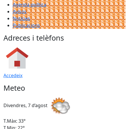
Agenda política
Avisos
Notícies
Publicacions
Adreces i telèfons
Accedeix
Meteo
Divendres, 7 d’agost
D
T.Màx: 33°
T
T.Min: 22°
T