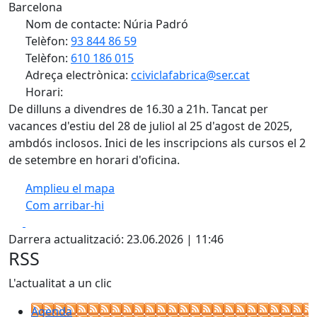
Barcelona
Nom de contacte: Núria Padró
Telèfon:
93 844 86 59
Telèfon:
610 186 015
Adreça electrònica:
cciviclafabrica@ser.cat
Horari:
De dilluns a divendres de 16.30 a 21h. Tancat per
vacances d'estiu del 28 de juliol al 25 d'agost de 2025,
ambdós inclosos. Inici de les inscripcions als cursos el 2
de setembre en horari d'oficina.
Amplieu el mapa
Com arribar-hi
Leaflet
| ©
OpenStreetMap
contributors
Facebook
X
+
Darrera actualització: 23.06.2026 | 11:46
−
RSS
L'actualitat a un clic
Agenda