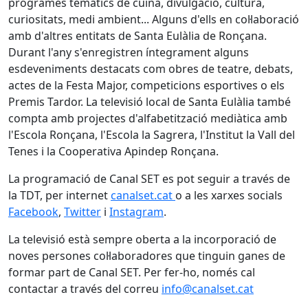
programes temàtics de cuina, divulgació, cultura,
curiositats, medi ambient... Alguns d'ells en col·laboració
amb d'altres entitats de Santa Eulàlia de Ronçana.
Durant l'any s'enregistren íntegrament alguns
esdeveniments destacats com obres de teatre, debats,
actes de la Festa Major, competicions esportives o els
Premis Tardor. La televisió local de Santa Eulàlia també
compta amb projectes d'alfabetització mediàtica amb
l'Escola Ronçana, l'Escola la Sagrera, l'Institut la Vall del
Tenes i la Cooperativa Apindep Ronçana.
La programació de Canal SET es pot seguir a través de
la TDT, per internet
canalset.cat
o a les xarxes socials
Facebook
,
Twitter
i
Instagram
.
La televisió està sempre oberta a la incorporació de
noves persones col·laboradores que tinguin ganes de
formar part de Canal SET. Per fer-ho, només cal
contactar a través del correu
info@canalset.cat