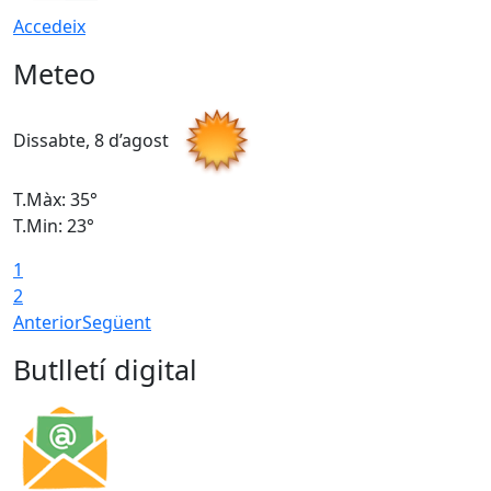
Accedeix
Meteo
Dissabte, 8 d’agost
D
T.Màx: 35°
T
T.Min: 23°
T
1
2
Anterior
Següent
Butlletí digital