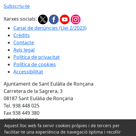
Subscriu-te
Xarxes socials:
Canal de denúncies (Llei 2/2023)
Crèdits
Contacte
Avís legal
Política de privacitat
Política de cookies
Accessibilitat
Ajuntament de Sant Eulàlia de Ronçana
Carretera de la Sagrera, 3
08187 Sant Eulàlia de Ronçana
Tel. 938 448 025
Fax 938 449 380
NIF P0824800G
Aquest lloc web fa servir cookies pròpies i de tercers per
facilitar-te una experiència de navegació òptima i recollir
Amb la col·laboració de: