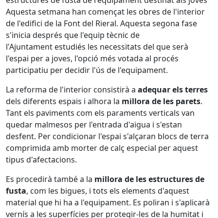
estructures de fusta de l'equipament destinat als joves
Aquesta setmana han començat les obres de l'interior
de l'edifici de la Font del Rieral. Aquesta segona fase
s'inicia després que l'equip tècnic de
l'Ajuntament estudiés les necessitats del que serà
l'espai per a joves, l'opció més votada al procés
participatiu per decidir l'ús de l'equipament.
La reforma de l'interior consistirà a
adequar els terres
dels diferents espais i alhora la
millora de les parets
.
Tant els paviments com els paraments verticals van
quedar malmesos per l'entrada d'aigua i s'estan
desfent. Per condicionar l'espai s'alçaran blocs de terra
comprimida amb morter de calç especial per aquest
tipus d'afectacions.
Es procedirà també a la
millora de les estructures de
fusta
, com les bigues, i tots els elements d'aquest
material que hi ha a l'equipament. Es poliran i s'aplicarà
vernís a les superfícies per protegir-les de la humitat i