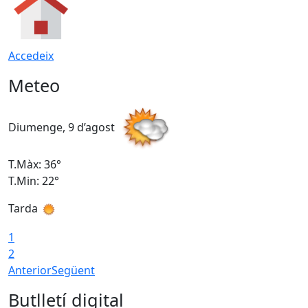
Accedeix
Meteo
Diumenge, 9 d’agost
D
T.Màx: 36°
T
T.Min: 22°
T
Tarda
T
1
2
Anterior
Següent
Butlletí digital