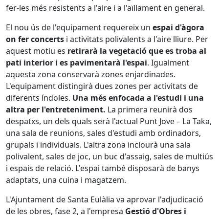
fer-les més resistents a l'aire i a l'aïllament en general.
El nou ús de l'equipament requereix un
espai d'àgora
on fer concerts
i activitats polivalents a l'aire lliure. Per
aquest motiu es
retirarà la vegetació que es troba al
pati interior i es pavimentarà l'espai
. Igualment
aquesta zona conservarà zones enjardinades.
L'equipament distingirà dues zones per activitats de
diferents índoles.
Una més enfocada a l'estudi i una
altra per l'entreteniment.
La primera reunirà dos
despatxs, un dels quals serà l'actual Punt Jove – La Taka,
una sala de reunions, sales d'estudi amb ordinadors,
grupals i individuals. L'altra zona inclourà una sala
polivalent, sales de joc, un buc d'assaig, sales de multiús
i espais de relació. L'espai també disposarà de banys
adaptats, una cuina i magatzem.
L'Ajuntament de Santa Eulàlia va aprovar l'adjudicació
de les obres, fase 2, a l'empresa
Gestió d'Obres i