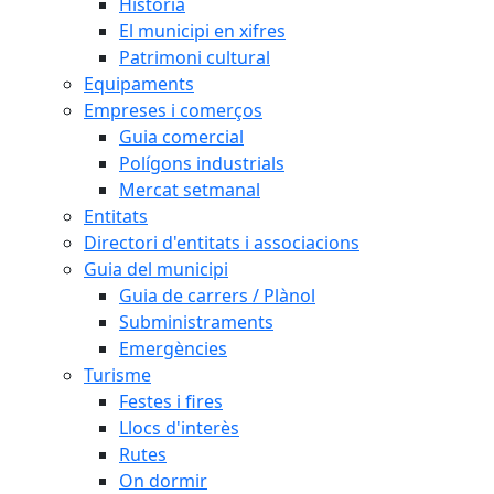
Història
El municipi en xifres
Patrimoni cultural
Equipaments
Empreses i comerços
Guia comercial
Polígons industrials
Mercat setmanal
Entitats
Directori d'entitats i associacions
Guia del municipi
Guia de carrers / Plànol
Subministraments
Emergències
Turisme
Festes i fires
Llocs d'interès
Rutes
On dormir