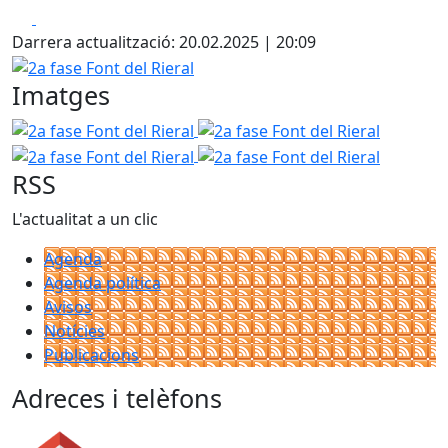
Facebook
X
Darrera actualització: 20.02.2025 | 20:09
2a fase Font del Rieral
Imatges
2a fase Font del Rieral
2a fase Font del Rieral
2a fase F
2a fase Font del Rieral
RSS
L'actualitat a un clic
Agenda
Agenda política
Avisos
Notícies
Publicacions
Adreces i telèfons