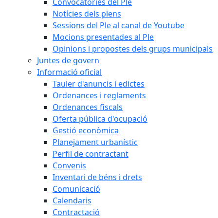
Convocatòries del Ple
Notícies dels plens
Sessions del Ple al canal de Youtube
Mocions presentades al Ple
Opinions i propostes dels grups municipals
Juntes de govern
Informació oficial
Tauler d'anuncis i edictes
Ordenances i reglaments
Ordenances fiscals
Oferta pública d'ocupació
Gestió econòmica
Planejament urbanístic
Perfil de contractant
Convenis
Inventari de béns i drets
Comunicació
Calendaris
Contractació