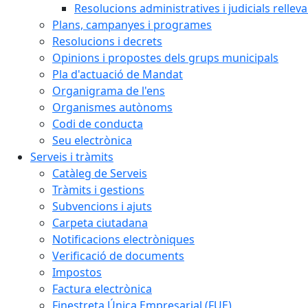
Resolucions administratives i judicials rellev
Plans, campanyes i programes
Resolucions i decrets
Opinions i propostes dels grups municipals
Pla d'actuació de Mandat
Organigrama de l'ens
Organismes autònoms
Codi de conducta
Seu electrònica
Serveis i tràmits
Catàleg de Serveis
Tràmits i gestions
Subvencions i ajuts
Carpeta ciutadana
Notificacions electròniques
Verificació de documents
Impostos
Factura electrònica
Finestreta Única Empresarial (FUE)