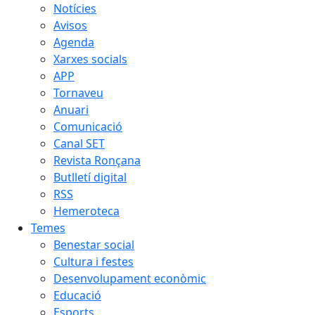
Notícies
Avisos
Agenda
Xarxes socials
APP
Tornaveu
Anuari
Comunicació
Canal SET
Revista Ronçana
Butlletí digital
RSS
Hemeroteca
Temes
Benestar social
Cultura i festes
Desenvolupament econòmic
Educació
Esports