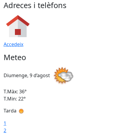
Adreces i telèfons
Accedeix
Meteo
Diumenge, 9 d’agost
D
T.Màx: 36°
T
T.Min: 22°
T
Tarda
T
1
2