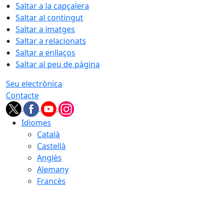
Saltar a la capçalera
Saltar al contingut
Saltar a imatges
Saltar a relacionats
Saltar a enllaços
Saltar al peu de pàgina
Seu electrònica
Contacte
Idiomes
Català
Castellà
Anglès
Alemany
Francès
09.08.2026 | 10:36