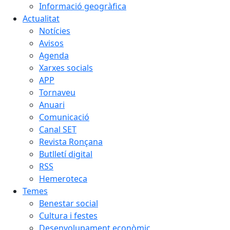
Informació geogràfica
Actualitat
Notícies
Avisos
Agenda
Xarxes socials
APP
Tornaveu
Anuari
Comunicació
Canal SET
Revista Ronçana
Butlletí digital
RSS
Hemeroteca
Temes
Benestar social
Cultura i festes
Desenvolupament econòmic