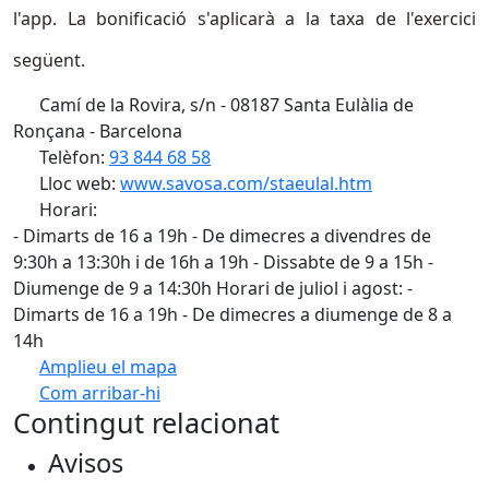
l'app. La bonificació s'aplicarà a la taxa de l'exercici
següent.
Camí de la Rovira, s/n - 08187 Santa Eulàlia de
Ronçana - Barcelona
Telèfon:
93 844 68 58
Lloc web:
www.savosa.com/staeulal.htm
Horari:
- Dimarts de 16 a 19h - De dimecres a divendres de
9:30h a 13:30h i de 16h a 19h - Dissabte de 9 a 15h -
Diumenge de 9 a 14:30h Horari de juliol i agost: -
Dimarts de 16 a 19h - De dimecres a diumenge de 8 a
14h
Amplieu el mapa
Com arribar-hi
Leaflet
| ©
OpenStreetMap
contributors
Contingut relacionat
+
Avisos
−