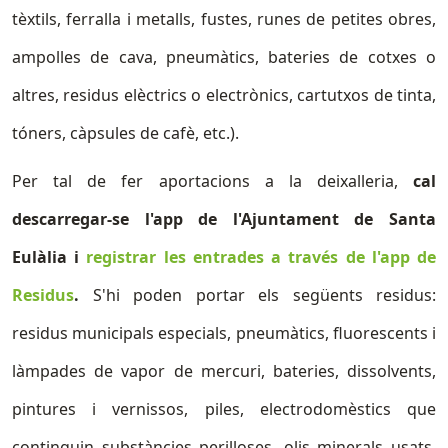
tèxtils, ferralla i metalls, fustes, runes de petites obres,
ampolles de cava, pneumàtics, bateries de cotxes o
altres, residus elèctrics o electrònics, cartutxos de tinta,
tóners, càpsules de cafè, etc.).
Per tal de fer aportacions a la deixalleria,
cal
descarregar-se l'app de l'Ajuntament de Santa
Eulàlia i
registrar les entrades a través de l'app de
Residus
.
S'hi poden portar els següents residus:
residus municipals especials, pneumàtics, fluorescents i
làmpades de vapor de mercuri, bateries, dissolvents,
pintures i vernissos, piles, electrodomèstics que
continguin substàncies perilloses, olis minerals usats,