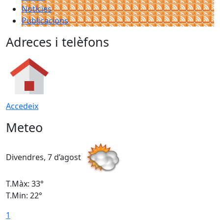
Notícies
Publicacions
Adreces i telèfons
Accedeix
Meteo
Divendres, 7 d’agost
D
T.Màx: 33°
T
T.Min: 22°
T
1