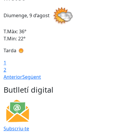
Diumenge, 9 d’agost
D
T.Màx: 36°
T
T.Min: 22°
T
Tarda
T
1
2
Anterior
Següent
Butlletí digital
Subscriu-te