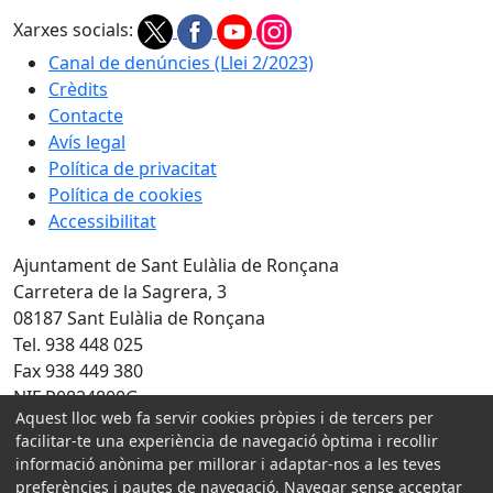
Xarxes socials:
Canal de denúncies (Llei 2/2023)
Crèdits
Contacte
Avís legal
Política de privacitat
Política de cookies
Accessibilitat
Ajuntament de Sant Eulàlia de Ronçana
Carretera de la Sagrera, 3
08187 Sant Eulàlia de Ronçana
Tel. 938 448 025
Fax 938 449 380
NIF P0824800G
Aquest lloc web fa servir cookies pròpies i de tercers per
Amb la col·laboració de:
facilitar-te una experiència de navegació òptima i recollir
informació anònima per millorar i adaptar-nos a les teves
preferències i pautes de navegació. Navegar sense acceptar