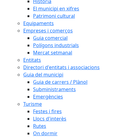
Història
El municipi en xifres
Patrimoni cultural
Equipaments
Empreses i comerços
Guia comercial
Polígons industrials
Mercat setmanal
Entitats
Directori d'entitats i associacions
Guia del municipi
Guia de carrers / Plànol
Subministraments
Emergències
Turisme
Festes i fires
Llocs d'interès
Rutes
On dormir